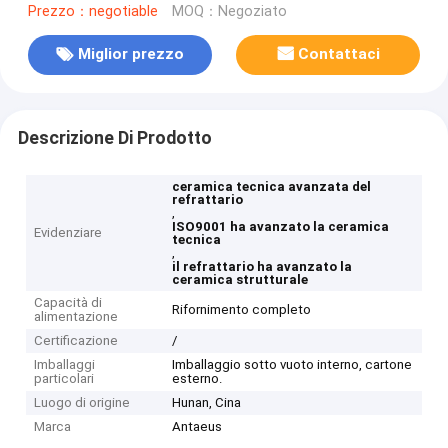
Prezzo：negotiable
MOQ：Negoziato
Miglior prezzo
Contattaci
Descrizione Di Prodotto
ceramica tecnica avanzata del
refrattario
,
ISO9001 ha avanzato la ceramica
Evidenziare
tecnica
,
il refrattario ha avanzato la
ceramica strutturale
Capacità di
Rifornimento completo
alimentazione
Certificazione
/
Imballaggi
Imballaggio sotto vuoto interno, cartone
particolari
esterno.
Luogo di origine
Hunan, Cina
Marca
Antaeus