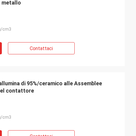
 metallo
g/cm3
Contattaci
'allumina di 95%/ceramico alle Assemblee
del contattore
g/cm3