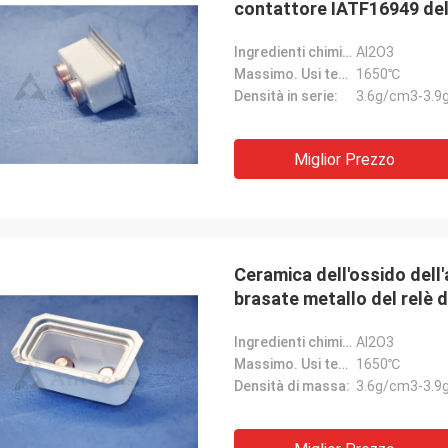
contattore IATF16949 del
Ingredienti chimici:
Al2O3
Massimo. Usi temporaneo.:
1650℃
Densità in serie:
3.6g/cm3-3.9
Miglior Prezzo
Ceramica dell'ossido dell
brasate metallo del relè 
Ingredienti chimici:
Al2O3
Massimo. Usi temporaneo.:
1650℃
Densità di massa:
3.6g/cm3-3.9