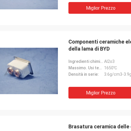
Miglior Prezzo
Componenti ceramiche elet
della lama di BYD
Ingredienti chimici:
Al2o3
Massimo. Usi temporaneo.:
1650℃
Densità in serie:
3.6g/cm3-3.9
Miglior Prezzo
Brasatura ceramica delle 