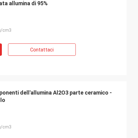
ata allumina di 95%
g/cm3
Contattaci
mponenti dell'allumina Al2O3 parte ceramico -
lo
g/cm3