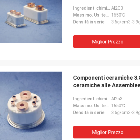
Ingredienti chimici:
Al2O3
Massimo. Usi temporaneo.:
1650℃
Densità in serie:
3.6g/cm3-3.9
Miglior Prezzo
Componenti ceramiche 3.82
ceramiche alle Assemblee
Ingredienti chimici:
Al2o3
Massimo. Usi temporaneo.:
1650℃
Densità in serie:
3.6g/cm3-3.9
Miglior Prezzo