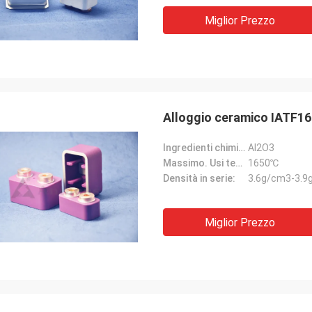
Miglior Prezzo
Alloggio ceramico IATF1
Ingredienti chimici:
Al2O3
Massimo. Usi temporaneo.:
1650℃
Densità in serie:
3.6g/cm3-3.9
Miglior Prezzo