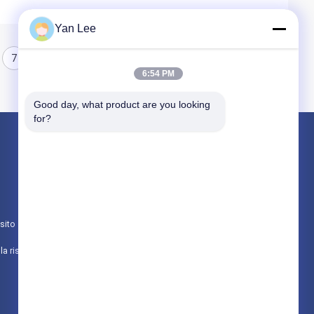
Yan Lee
7
8
6:54 PM
Good day, what product are you looking 
for?
Prodotti
Componenti ceramiche dell'allumina
Alloggio ceramico
sito
Ceramica metallizzata dell'allumina
politica sulla riservatezza
Tutte le categorie