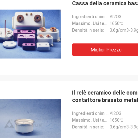
Cassa della ceramica bas
Ingredienti chimici:
Al2O3
Massimo. Usi temporaneo.:
1650℃
Densità in serie:
3.6g/cm3-3.9
Miglior Prezzo
Mr.Farn
da molto veloce e facile parlare!
Il relè ceramico delle co
contattore brasato metal
Ingredienti chimici:
Al2O3
Massimo. Usi temporaneo.:
1650℃
Densità in serie:
3.6g/cm3-3.9