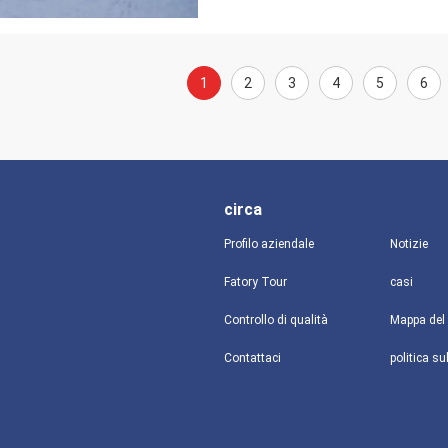
1
2
3
4
5
6
circa
Profilo aziendale
Notizie
Fatory Tour
casi
Controllo di qualità
Mappa del 
Contattaci