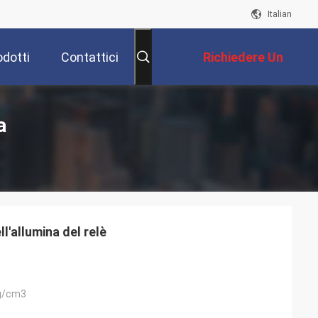
Italian
odotti
Contattici
Richiedere Un
Preventivo
a
'allumina del relè
g/cm3