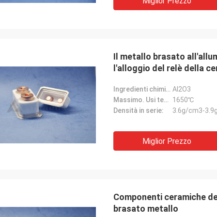
Miglior Prezzo
Il metallo brasato all'al
l'alloggio del relè della c
Ingredienti chimici:
Al2O3
Massimo. Usi temporaneo.:
1650℃
Densità in serie:
3.6g/cm3-3.9
Miglior Prezzo
Componenti ceramiche del
brasato metallo