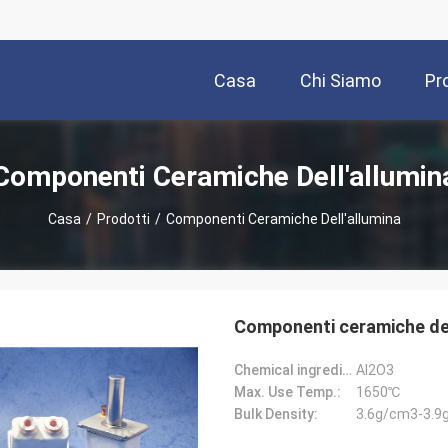
Casa
Chi Siamo
Pr
Componenti Ceramiche Dell'allumin
Casa
/
Prodotti
/
Componenti Ceramiche Dell'allumina
Componenti ceramiche dell
Chemical ingredients:
Al2O3
Max. Use Temp.:
1650℃
Bulk Density:
3.6g/cm3-3.9