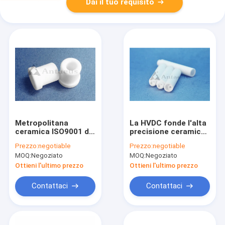
Dai il tuo requisito
Metropolitana
La HVDC fonde l'alta
ceramica ISO9001 di
precisione ceramica
protezione del
vuota dei tubi
Prezzo:
negotiable
Prezzo:
negotiable
fusibile ad alta
MOQ:
Negoziato
MOQ:
Negoziato
densità
Ottieni l'ultimo prezzo
Ottieni l'ultimo prezzo
Contattaci
Contattaci