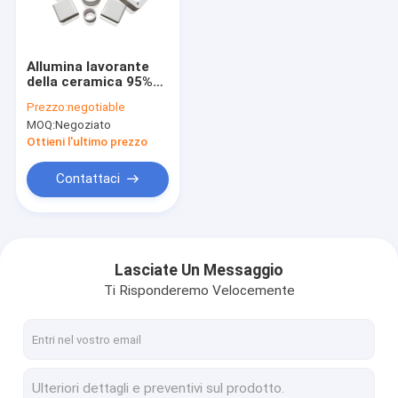
Giro della fabbrica
Controllo di qualità
Allumina lavorante
della ceramica 95%
Contattici
dell'ossido di
Prezzo:
negotiable
alluminio del fusibile
MOQ:
Negoziato
di HVDC ceramica
Richieda una citazione
Ottieni l'ultimo prezzo
Contattaci
Componenti ceramiche dell'allumina
Alloggio ceramico
Lasciate Un Messaggio
Ti Risponderemo Velocemente
Ceramica metallizzata dell'allumina
Parti in ceramica personalizzate
Isolante ceramico dell'allumina