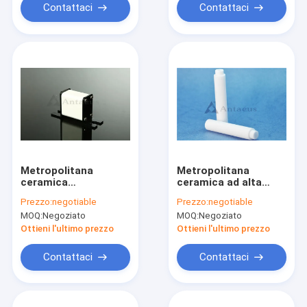
Contattaci
Contattaci
Metropolitana
Metropolitana
ceramica
ceramica ad alta
dell'isolamento del
temperatura
Prezzo:
negotiable
Prezzo:
negotiable
fusibile
ceramica del fusibile
MOQ:
Negoziato
MOQ:
Negoziato
dell'allumina di HVDC
Ottieni l'ultimo prezzo
Ottieni l'ultimo prezzo
Contattaci
Contattaci