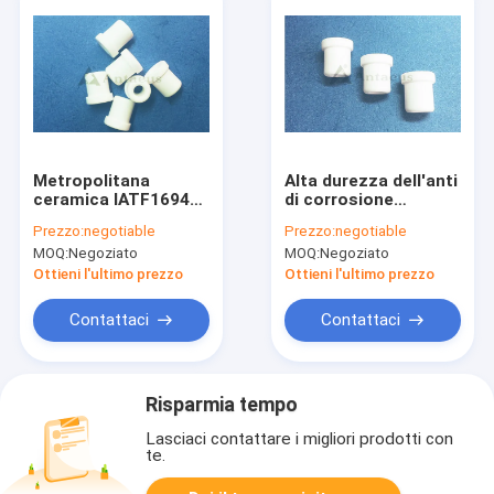
Metropolitana
Alta durezza dell'anti
ceramica IATF16949
di corrosione
dell'isolamento del
dell'allumina
Prezzo:
negotiable
Prezzo:
negotiable
fusibile dell'allumina
metropolitana
MOQ:
Negoziato
MOQ:
Negoziato
AL2O3
ceramica del fusibile
Ottieni l'ultimo prezzo
Ottieni l'ultimo prezzo
Contattaci
Contattaci
Risparmia tempo
Lasciaci contattare i migliori prodotti con
te.