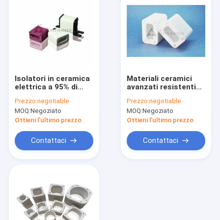
Isolatori in ceramica
Materiali ceramici
elettrica a 95% di
avanzati resistenti
allumina resistenti
all'uso ISO14001
Prezzo:
negotiable
Prezzo:
negotiable
all'abrasione dei
dell'ente ceramico
MOQ:
Negoziato
MOQ:
Negoziato
fusibili
del fusibile
Ottieni l'ultimo prezzo
Ottieni l'ultimo prezzo
Contattaci
Contattaci
Casa
Prodotti
Circa noi