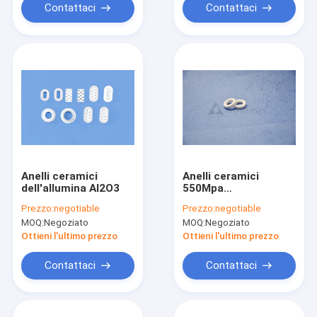
Contattaci
Contattaci
Anelli ceramici
Anelli ceramici
dell'allumina Al2O3
550Mpa
dell'isolamento di
Prezzo:
negotiable
Prezzo:
negotiable
industria degli anelli
MOQ:
Negoziato
MOQ:
Negoziato
dell'allumina della
guarnizione
Ottieni l'ultimo prezzo
Ottieni l'ultimo prezzo
Contattaci
Contattaci