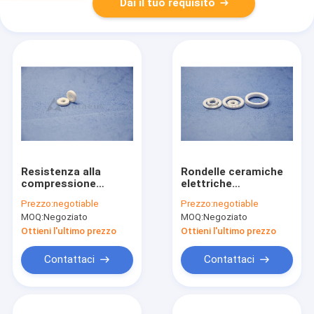
Dai il tuo requisito
Resistenza alla
Rondelle ceramiche
compressione
elettriche
massima ceramica
metallizzate
Prezzo:
negotiable
Prezzo:
negotiable
2300MPa della
dell'allumina degli
MOQ:
Negoziato
MOQ:
Negoziato
rondella IATF16949
anelli con sigillo delle
degli anelli con sigillo
componenti
Ottieni l'ultimo prezzo
Ottieni l'ultimo prezzo
dell'allumina
Contattaci
Contattaci