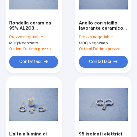
Giro della fabbrica
Controllo di qualità
Rondella ceramica
Anello con sigillo
95% AL2O3
lavorante ceramico
Contattici
dell'allumina
dell'ossido di
Prezzo:
negotiable
Prezzo:
negotiable
dell'avorio che lavora
alluminio di
MOQ:
Negoziato
MOQ:
Negoziato
materiale a macchina
precisione bianca
Richieda una citazione
ceramico
dell'isolante
Ottieni l'ultimo prezzo
Ottieni l'ultimo prezzo
Contattaci
Contattaci
Componenti ceramiche dell'allumina
Alloggio ceramico
Ceramica metallizzata dell'allumina
Parti in ceramica personalizzate
Isolante ceramico dell'allumina
L'alta allumina di
95 isolanti elettrici