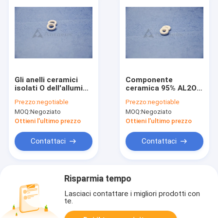
Gli anelli ceramici
Componente
isolati O dell'allumina
ceramica 95% AL2O3
Al2O3 modellano la
degli anelli
Prezzo:
negotiable
Prezzo:
negotiable
resistenza ad alta
dell'allumina di
MOQ:
Negoziato
MOQ:
Negoziato
temperatura
industria
Ottieni l'ultimo prezzo
Ottieni l'ultimo prezzo
Contattaci
Contattaci
Risparmia tempo
Lasciaci contattare i migliori prodotti con
te.