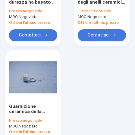
durezza ha basato gli
degli anelli ceramici
Anelli ceramici dell'allumina
anelli ISO14001
dell'allumina AL2O3
Prezzo:
negotiable
Prezzo:
negotiable
dell'isolamento della
per ingegneria del
MOQ:
Sensore di pressione ceramico
Negoziato
MOQ:
Negoziato
ceramica
veicolo
Ottieni l'ultimo prezzo
Ottieni l'ultimo prezzo
Ceramica tecnica avanzata
Contattaci
Contattaci
Ceramica di ingegneria avanzata
Fonda ceramico
Blocchetti di connettore ceramici
Componenti ceramiche elettroniche
Magnetron ceramico
Guarnizione
Parti ceramiche di biossido di zirconio
ceramica della
pompa dell'avorio
Prezzo:
negotiable
degli anelli
Allumina Rohi ceramici
MOQ:
Negoziato
dell'allumina
resistente all'acido
Ottieni l'ultimo prezzo