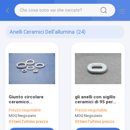
Anelli Ceramici Dell'allumina
(24)
Giunto circolare
gli anelli con sigillo
ceramico
ceramici di 95 per
dell'allumina fine di
cento
Prezzo:
negotiable
Prezzo:
negotiable
95%
MOQ:
Negoziato
MOQ:
Negoziato
Ottieni l'ultimo prezzo
Ottieni l'ultimo prezzo