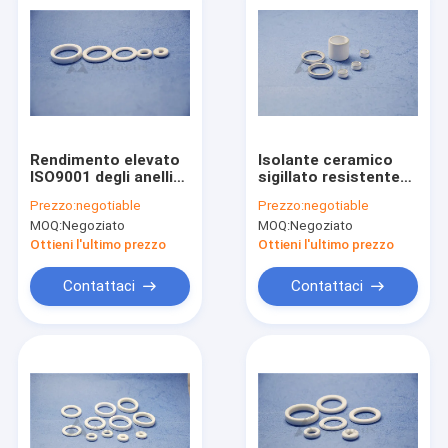
Rendimento elevato
Isolante ceramico
ISO9001 degli anelli
sigillato resistente
ceramici resistenti
degli anelli
Prezzo:
negotiable
Prezzo:
negotiable
alla corrosione
dell'allumina
MOQ:
Negoziato
MOQ:
Negoziato
dell'allumina
dell'alcali per la
batteria
Ottieni l'ultimo prezzo
Ottieni l'ultimo prezzo
Contattaci
Contattaci
Casa
Prodotti
Circa noi