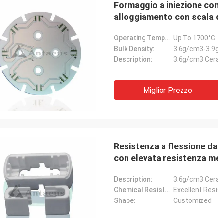
Formaggio a iniezione con
alloggiamento con scala d
C
Operating Temperature:
Up To 1700°C
Bulk Density:
3.6g/cm3-3.9
Description:
3.6g/cm3 Cer
Miglior Prezzo
Mr.Farn
da molto veloce e facile parlare!
Resistenza a flessione da
con elevata resistenza me
Description:
3.6g/cm3 Cer
Chemical Resistance:
Excellent Resi
Shape:
Customized