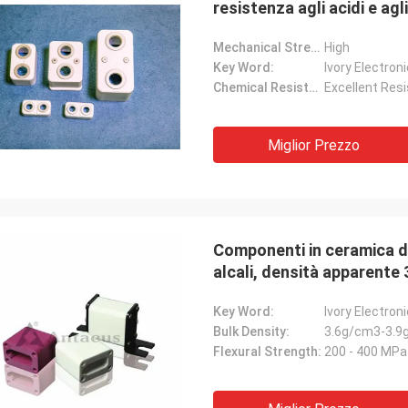
resistenza agli acidi e ag
temperatura di funzionam
Mechanical Strength:
High
Key Word:
Ivory Electro
Chemical Resistance:
Excellent Resi
Miglior Prezzo
Componenti in ceramica di
alcali, densità apparente
200-400 MPa
Key Word:
Ivory Electro
Bulk Density:
3.6g/cm3-3.9
Flexural Strength:
200 - 400 MPa