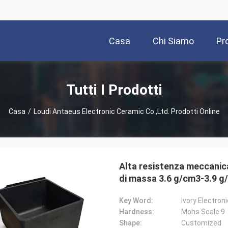
Casa
Chi Siamo
Pr
Tutti I Prodotti
Casa
/
Loudi Antaeus Electronic Ceramic Co.,Ltd. Prodotti Online
Alta resistenza meccanic
di massa 3.6 g/cm3-3.9 g/
resistere a temperature f
Key Word:
Ivory Electro
Hardness:
Mohs Scale 9
Shape:
Customized