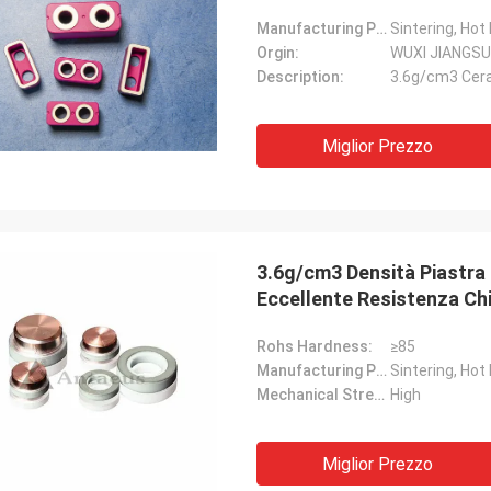
Manufacturing Process:
Sintering, Hot
Orgin:
WUXI JIANGSU
Description:
3.6g/cm3 Cer
Miglior Prezzo
3.6g/cm3 Densità Piastra
Eccellente Resistenza Chim
Rohs Hardness:
≥85
Manufacturing Process:
Sintering, Hot
Mechanical Strength:
High
Miglior Prezzo