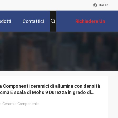
Italian
odotti
Contattici
Richiedere Un
Preventivo
a Componenti ceramici di allumina con densità
cm3 E scala di Mohs 9 Durezza in grado di
ino a 1700°C
nic Ceramic Components