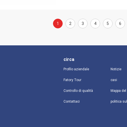
1
2
3
4
5
6
circa
Profilo aziendale
Notizie
Fatory Tour
casi
Controllo di qualità
Mappa del 
Contattaci