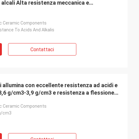
li alcali Alta resistenza meccanica e
ento fino a 1700 ° C
nic Ceramic Components
stance To Acids And Alkalis
Contattaci
 allumina con eccellente resistenza ad acidi e
 3,6 g/cm3-3,9 g/cm3 e resistenza a flessione
nic Ceramic Components
g/cm3