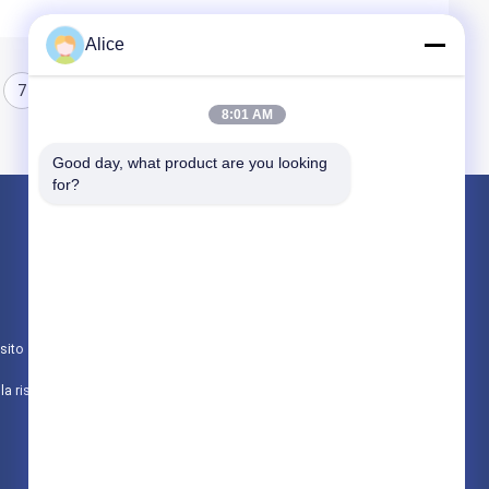
Alice
7
8
8:01 AM
Good day, what product are you looking 
for?
Prodotti
Componenti ceramiche dell'allumina
Alloggio ceramico
sito
Ceramica metallizzata dell'allumina
politica sulla riservatezza
Tutte le categorie