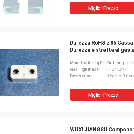
Miglior Prezzo
Durezza RoHS ≥ 85 Cassa c
Durezza e stretta al gas ≤
Manufacturing Process:
Sintering, Hot
Gas Tightness:
≤1.0*10^-11
Description:
3.6g/cm3 Cer
Miglior Prezzo
WUXI JIANGSU Componenti 