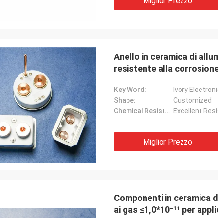
Miglior Prezzo
Anello in ceramica di all
resistente alla corrosion
Key Word:
Ivory Electro
Shape:
Customized
Chemical Resistance:
Excellent Resi
Miglior Prezzo
Componenti in ceramica di
ai gas ≤1,0*10⁻¹¹ per appl