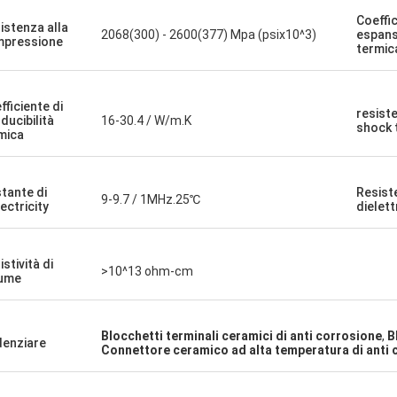
Coeffic
istenza alla
2068(300) - 2600(377) Mpa (psix10^3)
espans
pressione
termic
fficiente di
resist
ducibilità
16-30.4 / W/m.K
shock 
mica
tante di
Resist
9-9.7 / 1MHz.25℃
lectricity
dielett
stività di
>10^13 ohm-cm
ume
Blocchetti terminali ceramici di anti corrosione
,
B
denziare
Connettore ceramico ad alta temperatura di anti 