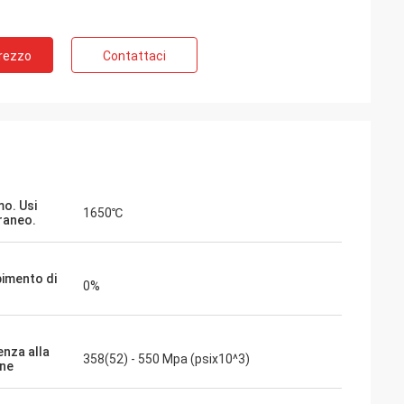
Prezzo
Contattaci
o. Usi
1650℃
raneo.
imento di
0%
enza alla
358(52) - 550 Mpa (psix10^3)
one