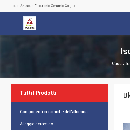
Loudi Antaeus Electronic Ceramic Co.,Ltd.
Is
Casa
/
Is
Tutti I Prodotti
Bl
Componenti ceramiche dell'allumina
Alloggio ceramico