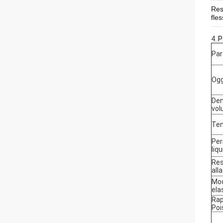
Res
fle
4.
P
Par
Ogg
Den
vo
Te
Per
liq
Res
all
Mo
ela
Rap
Poi