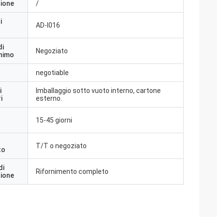
zione
/
i
AD-I016
di
Negoziato
inimo
negotiable
i
Imballaggio sotto vuoto interno, cartone
i
esterno.
15-45 giorni
a
T/T o negoziato
to
di
Rifornimento completo
zione