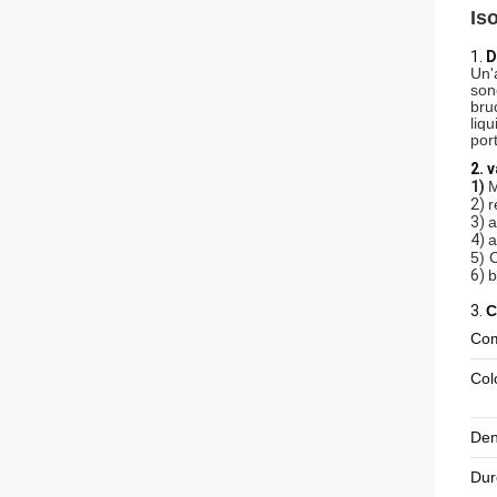
Is
1.
D
Un'
son
bru
liqu
port
2. 
1)
M
2)
r
3)
a
4)
a
5) 
6)
b
3.
C
Com
Col
Den
Dur