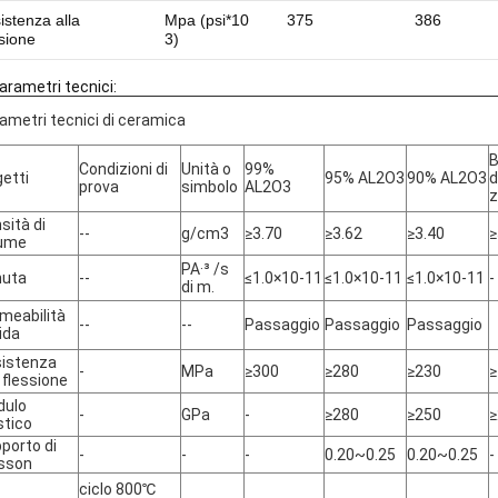
istenza alla
Mpa (psi*10
375
386
ssione
3)
arametri tecnici:
ametri tecnici di ceramica
B
Condizioni di
Unità o
99%
etti
95% AL2O3
90% AL2O3
d
prova
simbolo
AL2O3
z
sità di
--
g/cm3
≥3.70
≥3.62
≥3.40
≥
lume
PA·³ /s
nuta
--
≤1.0×10-11
≤1.0×10-11
≤1.0×10-11
-
di m.
meabilità
--
--
Passaggio
Passaggio
Passaggio
uida
istenza
-
MPa
≥300
≥280
≥230
≥
a flessione
dulo
-
GPa
-
≥280
≥250
≥
stico
porto di
-
-
-
0.20~0.25
0.20~0.25
-
sson
ciclo 800℃