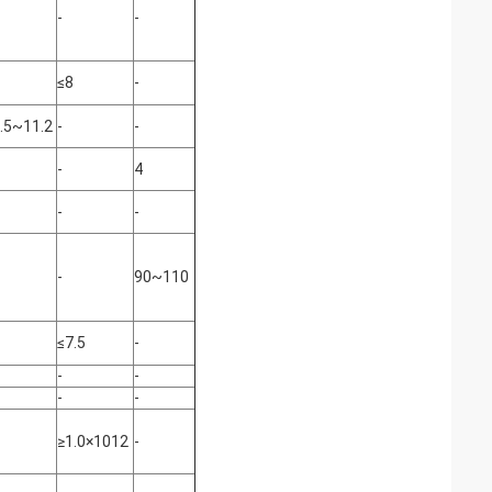
-
-
≤8
-
.5~11.2
-
-
-
4
-
-
-
90~110
≤7.5
-
-
-
-
-
≥1.0×1012
-