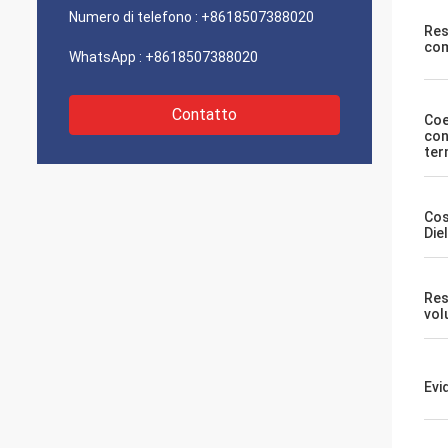
Numero di telefono :
+8618507388020
Res
com
WhatsApp :
+8618507388020
Contatto
Coe
con
ter
Cos
Die
Resi
vol
Evi