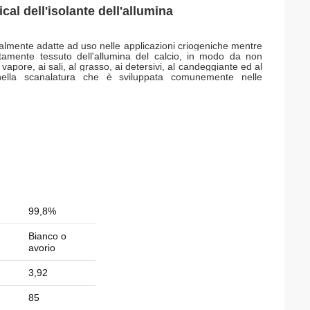
al dell'isolante dell'allumina
mente adatte ad uso nelle applicazioni criogeniche mentre
ttamente tessuto dell'allumina
del
calcio
,
in modo da non
l vapore,
ai sali,
al grasso,
ai detersivi,
al candeggiante
ed al
nella scanalatura che è sviluppata comunemente nelle
99,8%
Bianco o
avorio
3,92
85