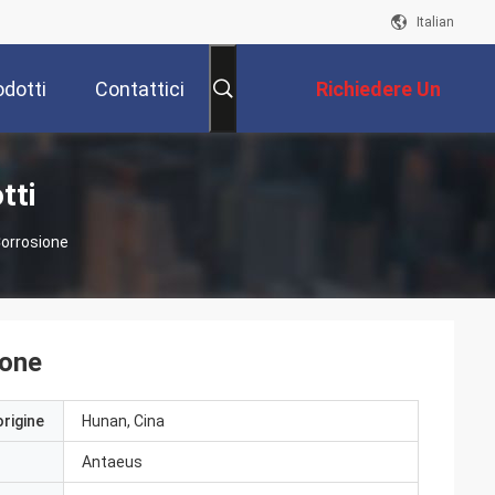
Italian
odotti
Contattici
Richiedere Un
Preventivo
tti
Corrosione
ione
origine
Hunan, Cina
Antaeus