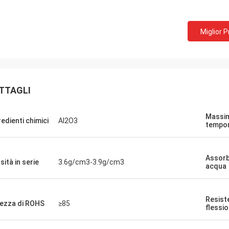
Miglior 
TTAGLI
Massim
redienti chimici
Al2O3
tempo
Mr.Farn
da molto veloce e facile parlare!
Assorb
sità in serie
3.6g/cm3-3.9g/cm3
acqua
Resist
ezza di ROHS
≥85
flessi