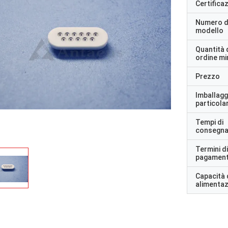
Certifica
Numero d
modello
Quantità 
ordine m
Prezzo
Imballagg
particolar
Tempi di
consegn
Termini di
pagamen
Capacità 
alimenta