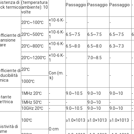
istenza di
(temperatura
Passaggio
Passaggio
Passaggio
-
ck termico
ambiente): 10
volte
×10-6 K-
20℃~100℃
-
-
-
1
×10-6 K-
20℃~500℃
6.5~7.5
6.5~7.5
6.5~7.5
6
fficiente di
1
ansione
×10-6 K-
eare
20℃~800℃
6.5~8.0
6.5~8.0
6.3~7.3
1
×10-6 K-
20℃~1200℃
-
7.0~8.5
-
-
1
20℃
fficiente di
Con (m.
ducibilità
-
-
-
-
·k)
mica
1000℃
1MHz 20℃
-
9.0~10.5
9.0~10
9.0~10
-
tante
lettrica
1MHz 50℃
-
-
9.0~10
-
-
10GHz 20℃
-
9.0~10.5
9.0~10
9.0~10
-
100℃
≥1.0×1013
≥1.0×1013
≥1.0×1013
-
istività di
Ω·cm
lume