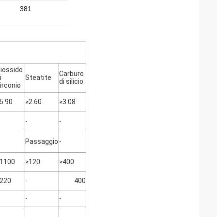
381
iossido
Carburo
i
Steatite
di silicio
irconio
5.90
≥2.60
≥3.08
-
-
Passaggio
-
1100
≥120
≥400
220
-
400
-
-