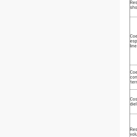
Res
sho
Coe
esp
lin
Coe
con
ter
Cos
die
Res
vo