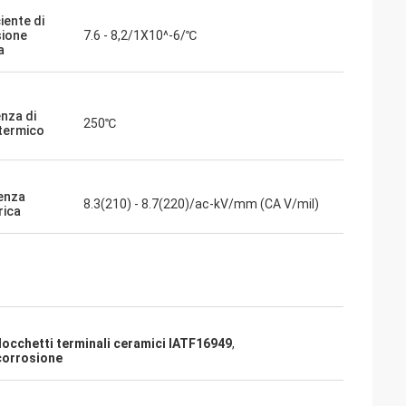
iente di
ione
7.6 - 8,2/1X10^-6/℃
a
enza di
250℃
termico
enza
8.3(210) - 8.7(220)/ac-kV/mm (CA V/mil)
rica
locchetti terminali ceramici IATF16949
,
corrosione