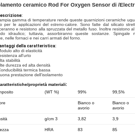
olamento ceramico Rod For Oxygen Sensor di /Electric
escrizione:
ampia
gamma di temperature rende queste guarnizioni ceramiche ugual
o per le
applicazioni del
calore
.
Sono fatte dal
silicato
stre
estremo-
ceranno e resistono alla
spruzzata
del metallo fuso
.
Inoltre resistono
a
ido
idraulico
;
tuttavia,
assorbiranno queste
sostanze.
Spingale 
e, nelle fornaci
e nei
carri armati del
forno
.
vantaggi della caratteristica:
odulo alto di elasticità
esistenza all'urto
lta stabilità
lte durezza ed alta densità
Conducibilità termica bassa
uona prestazione dell'isolamento
aratteristiche/proprietà
materiali
:
posito
(WT %)
99%
99,5%
ore
Bianco o
Bianco o
avorio
avorio
sità
g/cm 3
3,82
3,9
ezza
HRA
83
85