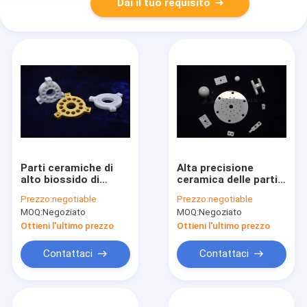
Dai il tuo requisito
Parti ceramiche di
Alta precisione
alto biossido di
ceramica delle parti
zirconio di durezza
di biossido di
Prezzo:
negotiable
Prezzo:
negotiable
per le ampie
zirconio basso di
MOQ:
Negoziato
MOQ:
Negoziato
applicazioni
conducibilità termica
Ottieni l'ultimo prezzo
Ottieni l'ultimo prezzo
Contattaci
Contattaci