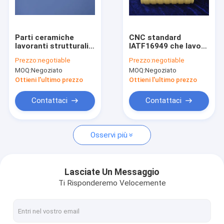
Manifestazione di VR
Circa noi
Parti ceramiche
CNC standard
lavoranti strutturali
IATF16949 che lavora
Giro della fabbrica
6.0g/cm3 di biossido
le parti a macchina
Prezzo:
negotiable
Prezzo:
negotiable
di zirconio di CNC
ceramiche di
MOQ:
Negoziato
MOQ:
Negoziato
biossido di zirconio
Controllo di qualità
refrattario
Ottieni l'ultimo prezzo
Ottieni l'ultimo prezzo
Contattici
Contattaci
Contattaci
Richieda una citazione
Osservi più
Componenti ceramiche dell'allumina
Lasciate Un Messaggio
Ti Risponderemo Velocemente
Alloggio ceramico
Ceramica metallizzata dell'allumina