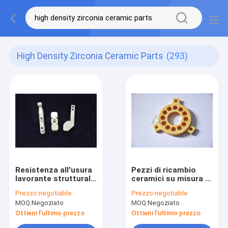
High Density Zirconia Ceramic Parts
(293)
Resistenza all'usura
Pezzi di ricambio
lavorante strutturale
ceramici su misura di
delle parti ceramiche
biossido di zirconio
Prezzo:
negotiable
Prezzo:
negotiable
ad alta densità di
ad alta densità
MOQ:
Negoziato
MOQ:
Negoziato
biossido di zirconio
Ottieni l'ultimo prezzo
Ottieni l'ultimo prezzo