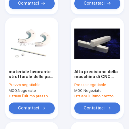
Contattaci
Contattaci
materiale lavorante
Alta precisione della
strutturale delle parti
macchina di CNC
ceramiche di
Densità ceramica
Prezzo:
negotiable
Prezzo:
negotiable
biossido di zirconio
delle parti 6.0g/Cm3
MOQ:
Negoziato
MOQ:
Negoziato
3.9g/cm3
di biossido di
zirconio
Ottieni l'ultimo prezzo
Ottieni l'ultimo prezzo
Contattaci
Contattaci