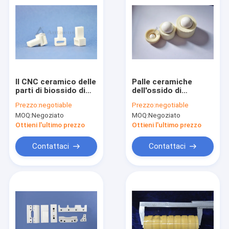
Il CNC ceramico delle
Palle ceramiche
parti di biossido di
dell'ossido di
zirconio ZrO2 ha
zirconio delle parti di
Prezzo:
negotiable
Prezzo:
negotiable
lavorato l'isolante a
biossido di zirconio
MOQ:
Negoziato
MOQ:
Negoziato
macchina ceramico
refrattario bianco
metallizzato
Ottieni l'ultimo prezzo
Ottieni l'ultimo prezzo
Contattaci
Contattaci
Casa
Prodotti
Video