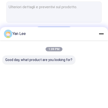
Parti in ceramica personalizzate
Isolante ceramico dell'allumina
Anelli ceramici dell'allumina
Continua
Yan Lee
Sensore di pressione ceramico
Ceramica tecnica avanzata
1:09 PM
Le Nostre Categorie
Ceramica di ingegneria avanzata
Good day, what product are you looking for?
Fonda ceramico
Blocchetti di connettore ceramici
Componenti ceramiche elettroniche
Componenti
Alloggio ceramico
Ceramica
Magnetron ceramico
ceramiche
metallizzata
dell'allumina
dell'allumina