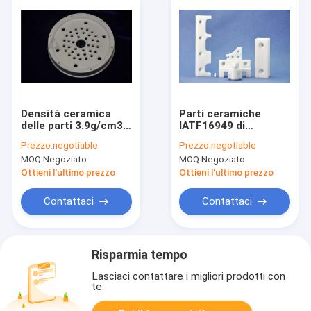
Densità ceramica
Parti ceramiche
delle parti 3.9g/cm3
IATF16949 di
di biossido di
biossido di zirconio
Prezzo:
negotiable
Prezzo:
negotiable
zirconio di elevata
di durezza di
MOQ:
Negoziato
MOQ:
Negoziato
purezza su misura
rendimento elevato
Ottieni l'ultimo prezzo
Ottieni l'ultimo prezzo
Contattaci
Contattaci
Risparmia tempo
Lasciaci contattare i migliori prodotti con
te.