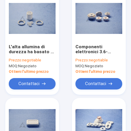
L'alta allumina di
Componenti
durezza ha basato gli
elettronici 3.6-
anelli ISO14001
3.9g/Cm3
Prezzo:
negotiable
Prezzo:
negotiable
dell'isolamento della
dell'isolante
MOQ:
Negoziato
MOQ:
Negoziato
ceramica
ceramico
dell'allumina del
Ottieni l'ultimo prezzo
Ottieni l'ultimo prezzo
sensore
dell'ossigeno
Contattaci
Contattaci
Casa
Prodotti
Video