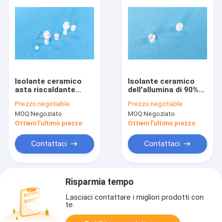
Isolante ceramico
Isolante ceramico
asta riscaldante
dell'allumina di 90%
OD0.5-130mm
che lavora le parti a
Prezzo:
negotiable
Prezzo:
negotiable
dell'allumina di 99%
macchina ceramiche
MOQ:
Negoziato
MOQ:
Negoziato
per il sensore
3.65-5.9g/Cm3
dell'ossigeno
Ottieni l'ultimo prezzo
Ottieni l'ultimo prezzo
Contattaci
Contattaci
Risparmia tempo
Lasciaci contattare i migliori prodotti con
te.