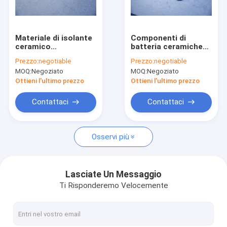
Manifestazione di VR
Circa noi
Materiale di isolante
Componenti di
ceramico
batteria ceramiche
Giro della fabbrica
dell'allumina
sigillate dell'isolante
Prezzo:
negotiable
Prezzo:
negotiable
avanzata resistente
dell'allumina
MOQ:
Negoziato
MOQ:
Negoziato
dell'abrasione
3.6g/cm3-3.9g/cm3
Controllo di qualità
ISO9001
Ottieni l'ultimo prezzo
Ottieni l'ultimo prezzo
Contattici
Contattaci
Contattaci
Richieda una citazione
Osservi più
Componenti ceramiche dell'allumina
Lasciate Un Messaggio
Ti Risponderemo Velocemente
Alloggio ceramico
Ceramica metallizzata dell'allumina