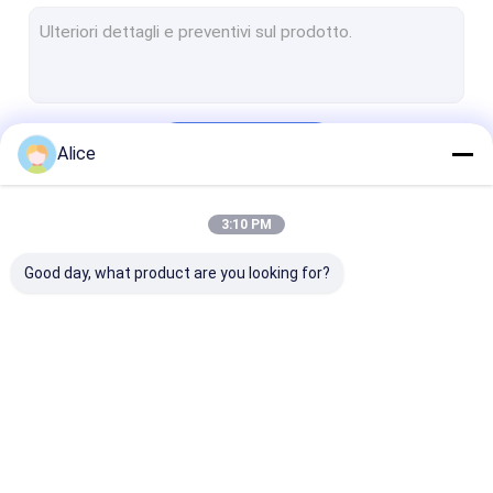
Parti in ceramica personalizzate
Isolante ceramico dell'allumina
Anelli ceramici dell'allumina
Continua
Alice
Sensore di pressione ceramico
Ceramica tecnica avanzata
3:10 PM
Le Nostre Categorie
Ceramica di ingegneria avanzata
Good day, what product are you looking for?
Fonda ceramico
Blocchetti di connettore ceramici
Componenti ceramiche elettroniche
Componenti
Alloggio ceramico
Ceramica
Magnetron ceramico
ceramiche
metallizzata
dell'allumina
dell'allumina