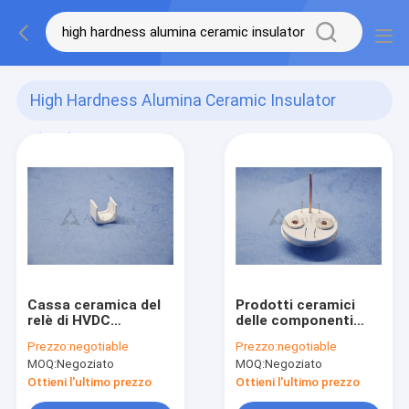
High Hardness Alumina Ceramic Insulator
(342)
Cassa ceramica del
Prodotti ceramici
relè di HVDC
delle componenti
dell'isolante dell'alta
dell'alta allumina di
Prezzo:
negotiable
Prezzo:
negotiable
allumina di durezza
durezza per il relè dei
MOQ:
Negoziato
MOQ:
Negoziato
veicoli elettrici
Ottieni l'ultimo prezzo
Ottieni l'ultimo prezzo