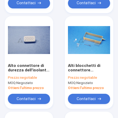
Contattaci
Contattaci
Alto connettore di
Alti blocchetti di
durezza dell'isolante
connettore
ceramico tecnico
dell'isolante della
Prezzo:
negotiable
Prezzo:
negotiable
avanzato
ceramica dell'ossido
MOQ:
Negoziato
MOQ:
Negoziato
dell'allumina per la
dell'allumina di
batteria
durezza
Ottieni l'ultimo prezzo
Ottieni l'ultimo prezzo
Contattaci
Contattaci