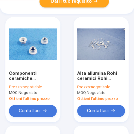
Dai il tuo requisito
Componenti
Alta allumina Rohi
ceramiche
ceramici Rohi
metallizzate
ceramici ad alta
Prezzo:
negotiable
Prezzo:
negotiable
dell'isolante
temperatura
MOQ:
Negoziato
MOQ:
Negoziato
dell'allumina di
3.9g/Cm3 della
precisione per
batteria di durezza
Ottieni l'ultimo prezzo
Ottieni l'ultimo prezzo
elettronica
Contattaci
Contattaci