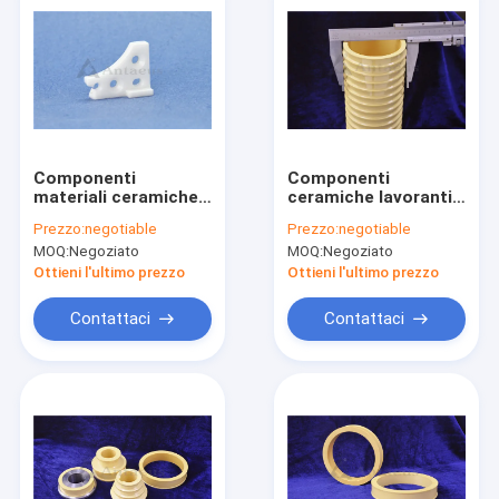
Componenti
Componenti
materiali ceramiche
ceramiche lavoranti
lavoranti strutturali
strutturali IATF16949
Prezzo:
negotiable
Prezzo:
negotiable
IATF16949 di
di biossido di
MOQ:
Negoziato
MOQ:
Negoziato
biossido di zirconio
zirconio
Ottieni l'ultimo prezzo
Ottieni l'ultimo prezzo
Contattaci
Contattaci
Casa
Prodotti
Video