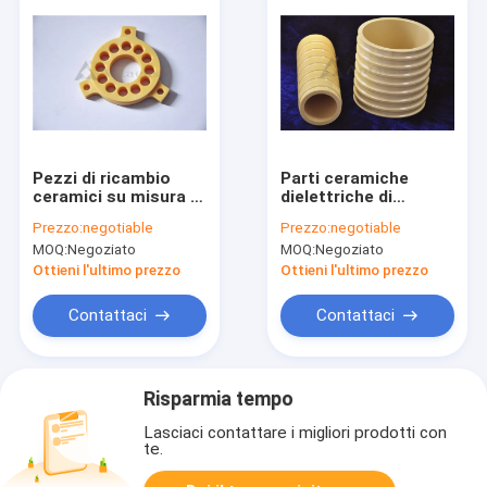
Pezzi di ricambio
Parti ceramiche
ceramici su misura di
dielettriche di
biossido di zirconio
biossido di zirconio
Prezzo:
negotiable
Prezzo:
negotiable
ad alta densità
di costanti 9,5 - 9,8
MOQ:
Negoziato
MOQ:
Negoziato
Ottieni l'ultimo prezzo
Ottieni l'ultimo prezzo
Contattaci
Contattaci
Risparmia tempo
Lasciaci contattare i migliori prodotti con
te.