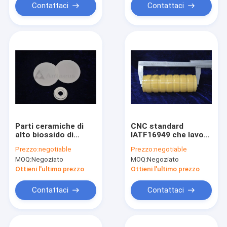
Contattaci
Contattaci
Parti ceramiche di
CNC standard
alto biossido di
IATF16949 che lavora
zirconio meccanico
le parti a macchina
Prezzo:
negotiable
Prezzo:
negotiable
di forza 99% 99,5%
ceramiche di
MOQ:
Negoziato
MOQ:
Negoziato
99,8%
biossido di zirconio
refrattario
Ottieni l'ultimo prezzo
Ottieni l'ultimo prezzo
Contattaci
Contattaci