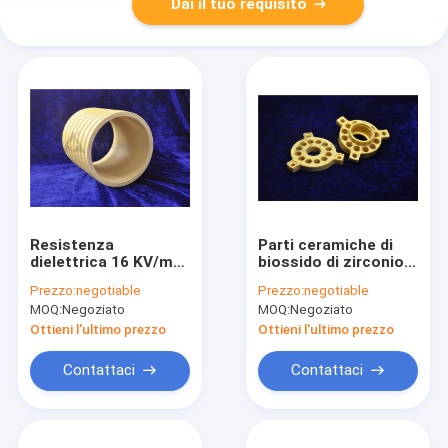
Dai il tuo requisito
Resistenza
Parti ceramiche di
dielettrica 16 KV/mm
biossido di zirconio
- 20 parti ceramiche
caldo di pressatura
Prezzo:
negotiable
Prezzo:
negotiable
di biossido di
isostatica per
MOQ:
Negoziato
MOQ:
Negoziato
zirconio di KV/mm
industria
petrochimica
Ottieni l'ultimo prezzo
Ottieni l'ultimo prezzo
Contattaci
Contattaci