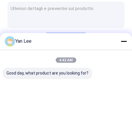
Parti in ceramica personalizzate
Isolante ceramico dell'allumina
Anelli ceramici dell'allumina
Continua
Yan Lee
Sensore di pressione ceramico
Ceramica tecnica avanzata
4:42 AM
Le Nostre Categorie
Ceramica di ingegneria avanzata
Good day, what product are you looking for?
Fonda ceramico
Blocchetti di connettore ceramici
Componenti ceramiche elettroniche
Componenti
Alloggio ceramico
Ceramica
Magnetron ceramico
ceramiche
metallizzata
dell'allumina
dell'allumina