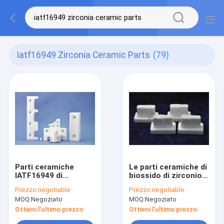
Iatf16949 Zirconia Ceramic Parts
(79)
Parti ceramiche
Le parti ceramiche di
IATF16949 di
biossido di zirconio
biossido di zirconio
bianco di Stablized
Prezzo:
negotiable
Prezzo:
negotiable
di durezza di
lisciano IATF16949 di
MOQ:
Negoziato
MOQ:
Negoziato
rendimento elevato
superficie
Ottieni l'ultimo prezzo
Ottieni l'ultimo prezzo