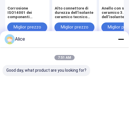
Corrosione
Alto connettore di
Anello con sigi
ISO14001 dei
durezza dell'isolante
ceramico 3.9
componenti
ceramico tecnico
dell'isolante
elettronici della
avanzato
dell'ossido di
batteria anti della
dell'allumina per la
alluminio AL2
Miglior prezzo
Miglior prezzo
Miglior pr
porcellana ceramica
batteria
la batteria di 
dell'allumina
Alice
Casa
Circa noi
Contattaci
Desktop Site
Mappa del sito
Privacy Policy
7:51 AM
Qualità
Componenti ceramiche dell'allumina
Fabbrica
cinese.Copyright © 2026 Loudi Antaeus Electronic Ceramic
Good day, what product are you looking for?
Co.,Ltd.. All Rights Reserved.
Casa
Prodotti
Circa noi