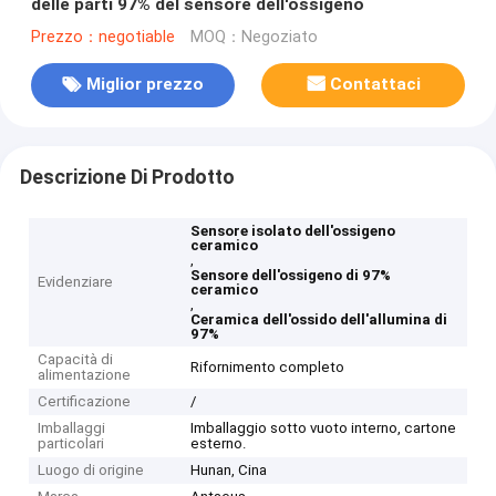
delle parti 97% del sensore dell'ossigeno
Prezzo：negotiable
MOQ：Negoziato
Miglior prezzo
Contattaci
Descrizione Di Prodotto
Sensore isolato dell'ossigeno
ceramico
,
Sensore dell'ossigeno di 97%
Evidenziare
ceramico
,
Ceramica dell'ossido dell'allumina di
97%
Capacità di
Rifornimento completo
alimentazione
Certificazione
/
Imballaggi
Imballaggio sotto vuoto interno, cartone
particolari
esterno.
Luogo di origine
Hunan, Cina