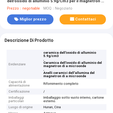
dell'ossido di alluminio 5.9g/Cm3 per il magnetron di
a microonde
Prezzo：negotiable
MOQ：Negoziato
Miglior prezzo
Contattaci
Descrizione Di Prodotto
ceramica dell'ossido di alluminio
5.9g/cm3
,
Ceramica dell'ossido di alluminio del
Evidenziare
magnetron di a microonde
,
Anelli ceramici dell'allumina del
magnetron di a microonde
Capacità di
Rifornimento completo
alimentazione
Certificazione
/
Imballaggi
Imballaggio sotto vuoto interno, cartone
particolari
esterno.
Luogo di origine
Hunan, Cina