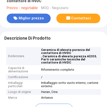
contattore di HVDC
Prezzo：negotiable
MOQ：Negoziato
Miglior prezzo
Contattaci
Descrizione Di Prodotto
Ceramica di elevata purezza del
contattore di HVDC
Evidenziare
,
,
Ceramica di elevata purezza Al2O3
Parti ceramiche tecniche del
contattore di HVDC
Capacità di
Rifornimento completo
alimentazione
Certificazione
/
Imballaggi
Imballaggio sotto vuoto interno, cartone
particolari
esterno.
Luogo di origine
Hunan, Cina
Marca
Antaeus