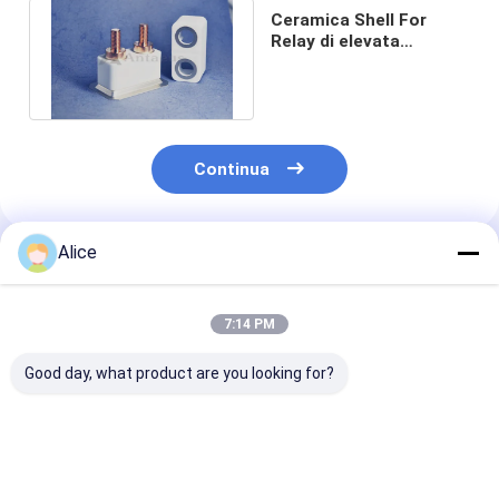
Ceramica Shell For
Relay di elevata
purezza del contattore
di HVDC
Continua
Alice
Prodotti Raccomandati
7:14 PM
Good day, what product are you looking for?
Il metallo ceramico
Metropolitana
Il metallo cer