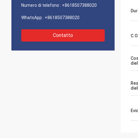
Numero di telefono :
+8618507388020
Dur
WhatsApp :
+8618507388020
Contatto
C.O
Cos
die
Res
die
Evi