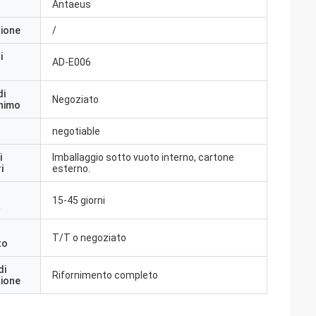
Antaeus
zione
/
i
AD-E006
di
Negoziato
inimo
negotiable
i
Imballaggio sotto vuoto interno, cartone
i
esterno.
15-45 giorni
a
T/T o negoziato
to
di
Rifornimento completo
zione