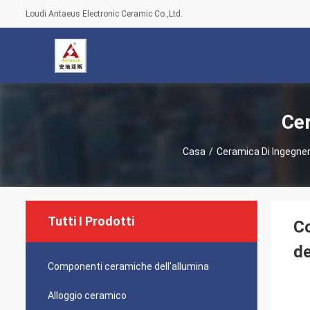
Loudi Antaeus Electronic Ceramic Co.,Ltd.
Cer
Casa
/
Ceramica Di Ingegne
Tutti I Prodotti
Co
de
Componenti ceramiche dell'allumina
Alloggio ceramico