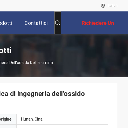
Italian
odotti
Contattici
Richiedere Un
Preventivo
otti
ria Dell'ossido Dell'allumina
a di ingegneria dell'ossido
origine
Hunan, Cina