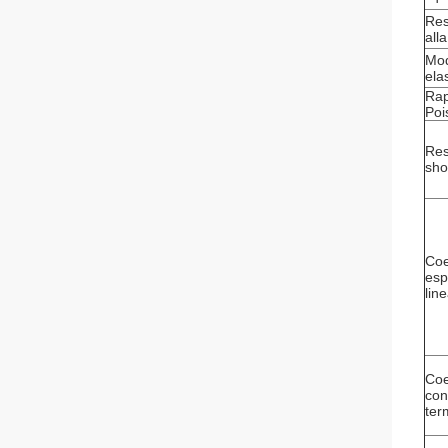
Res
all
Mo
ela
Rap
Poi
Res
sho
Coe
esp
lin
Coe
con
ter