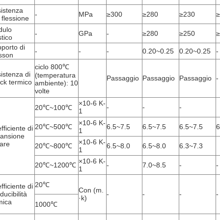
istenza
-
MPa
≥300
≥280
≥230
≥
a flessione
dulo
-
GPa
-
≥280
≥250
≥
stico
porto di
-
-
-
0.20~0.25
0.20~0.25
-
sson
ciclo 800℃
istenza di
(temperatura
Passaggio
Passaggio
Passaggio
-
ck termico
ambiente): 10
volte
×10-6 K-
-
-
-
20℃~100℃
1
×10-6 K-
20℃~500℃
6.5~7.5
6.5~7.5
6.5~7.5
6
fficiente di
1
ansione
×10-6 K-
eare
20℃~800℃
6.5~8.0
6.5~8.0
6.3~7.3
1
×10-6 K-
20℃~1200℃
-
7.0~8.5
-
-
1
20℃
fficiente di
Con (m.
ducibilità
-
-
-
-
·k)
mica
1000℃