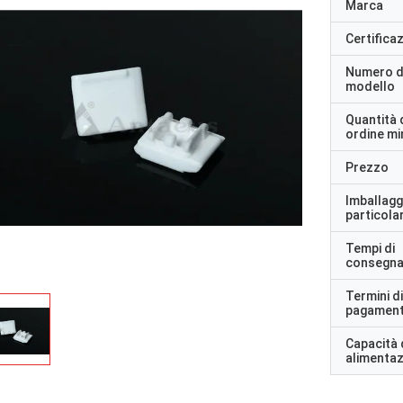
Marca
Certifica
Numero d
modello
Quantità 
ordine m
Prezzo
Imballagg
particolar
Tempi di
consegn
Termini di
pagamen
Capacità 
alimenta