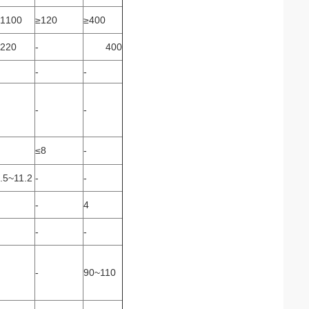
1100
≥120
≥400
220
-
400
-
-
-
-
≤8
-
.5~11.2
-
-
-
4
-
-
-
90~110