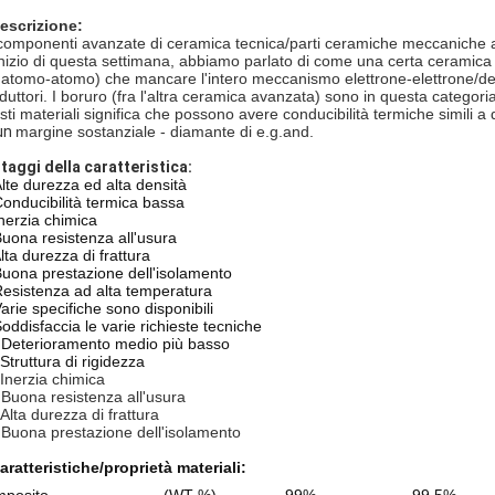
escrizione:
componenti avanzate di ceramica tecnica/parti ceramiche meccaniche 
'inizio di questa settimana, abbiamo parlato di come una certa ceramica
l'atomo-atomo) che mancare l'intero meccanismo elettrone-elettrone/de
duttori.
I boruro (fra l'altra ceramica avanzata) sono in questa categoria
sti materiali significa che possono avere conducibilità termiche simili 
un
margine sostanziale - diamante di e.g.and
.
taggi della caratteristica:
lte durezza ed alta densità
Conducibilità termica bassa
Inerzia chimica
Buona resistenza all'usura
lta durezza di frattura
Buona prestazione dell'isolamento
Resistenza ad alta temperatura
Varie specifiche sono disponibili
Soddisfaccia le varie richieste tecniche
 Deterioramento medio più basso
Struttura di rigidezza
Inerzia chimica
 Buona resistenza all'usura
Alta durezza di frattura
 Buona prestazione dell'isolamento
aratteristiche/proprietà
materiali
: