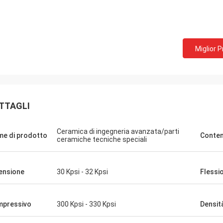
Miglior 
TTAGLI
Mr.Farn
Ceramica di ingegneria avanzata/parti
e di prodotto
Conte
ceramiche tecniche speciali
da molto veloce e facile parlare!
tensione
30 Kpsi - 32 Kpsi
Flessi
pressivo
300 Kpsi - 330 Kpsi
Densit