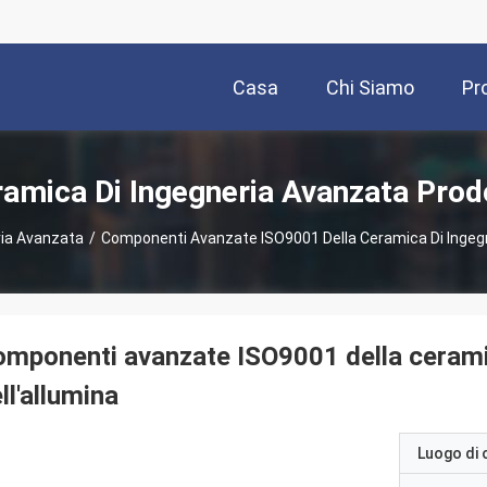
Casa
Chi Siamo
Pr
amica Di Ingegneria Avanzata Prod
ria Avanzata
/
Componenti Avanzate ISO9001 Della Ceramica Di Ingegne
mponenti avanzate ISO9001 della ceramic
ll'allumina
Luogo di 