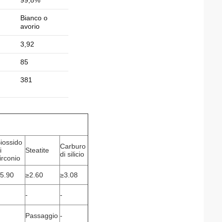
99,8%
Bianco o
avorio
3,92
85
381
iossido
Carburo
i
Steatite
di silicio
irconio
5.90
≥2.60
≥3.08
-
-
Passaggio
-