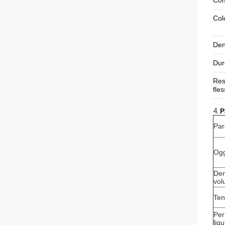
Com
Col
Den
Dur
Res
fle
4.
P
Par
Ogg
Den
vol
Ten
Per
liq