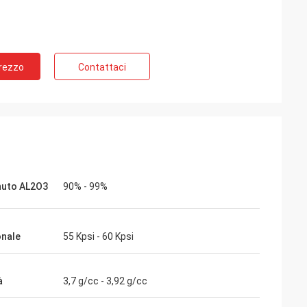
Prezzo
Contattaci
nuto AL2O3
90% - 99%
onale
55 Kpsi - 60 Kpsi
à
3,7 g/cc - 3,92 g/cc