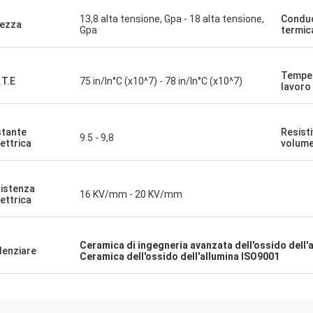
13,8 alta tensione, Gpa - 18 alta tensione,
Conduc
ezza
Gpa
termic
Temper
.T.E
75 in/In°C (x10^7) - 78 in/In°C (x10^7)
lavoro
tante
Resisti
9.5 - 9,8
lettrica
volum
istenza
16 KV/mm - 20 KV/mm
lettrica
Ceramica di ingegneria avanzata dell'ossido dell'
denziare
Ceramica dell'ossido dell'allumina ISO9001