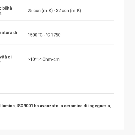
ibilità
25 con (m. K) - 32 con (m. K)
a
atura di
1500 °C - °C 1750
vità di
>10^14 Ohm-cm
e
allumina
,
ISO9001 ha avanzato la ceramica di ingegneria
,