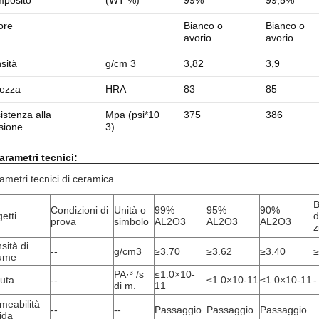
posito
(WT %)
99%
99,5%
ore
Bianco o
Bianco o
avorio
avorio
sità
g/cm 3
3,82
3,9
ezza
HRA
83
85
istenza alla
Mpa (psi*10
375
386
ssione
3)
arametri tecnici:
ametri tecnici di ceramica
B
Condizioni di
Unità o
99%
95%
90%
etti
d
prova
simbolo
AL2O3
AL2O3
AL2O3
z
sità di
--
g/cm3
≥3.70
≥3.62
≥3.40
≥
ume
PA·³ /s
≤1.0×10-
uta
--
≤1.0×10-11
≤1.0×10-11
-
di m.
11
meabilità
--
--
Passaggio
Passaggio
Passaggio
uida