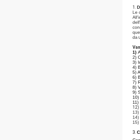
1.
D
Le 
All
del
con
que
da
Van
1)
A
2) 
3) 
4) 
5) A
6) 
7) 
8) 
9) 
10)
11) 
12)
13)
14) 
15)
3.
C