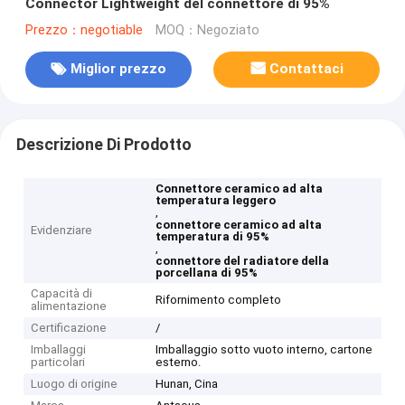
Connector Lightweight del connettore di 95%
Prezzo：negotiable
MOQ：Negoziato
Miglior prezzo
Contattaci
Descrizione Di Prodotto
Connettore ceramico ad alta
temperatura leggero
,
connettore ceramico ad alta
Evidenziare
temperatura di 95%
,
connettore del radiatore della
porcellana di 95%
Capacità di
Rifornimento completo
alimentazione
Certificazione
/
Imballaggi
Imballaggio sotto vuoto interno, cartone
particolari
esterno.
Luogo di origine
Hunan, Cina