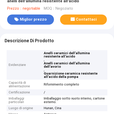
anelli dell'allumina resistente all'acido
Prezzo：negotiable
MOQ：Negoziato
Miglior prezzo
Contattaci
Descrizione Di Prodotto
Anelli ceramici dell'allumina
resistente all'acido
,
Anelli ceramici dell'allumina
Evidenziare
dell'avorio
,
Guarnizione ceramica resistente
all'acido della pompa
Capacità di
Rifornimento completo
alimentazione
Certificazione
/
Imballaggi
Imballaggio sotto vuoto interno, cartone
particolari
esterno.
Luogo di origine
Hunan, Cina