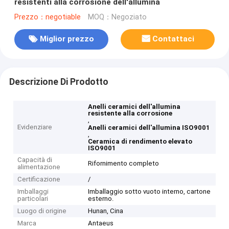
resistenti alla corrosione dell'allumina
Prezzo：negotiable
MOQ：Negoziato
Miglior prezzo
Contattaci
Descrizione Di Prodotto
Anelli ceramici dell'allumina
resistente alla corrosione
,
Evidenziare
Anelli ceramici dell'allumina ISO9001
,
Ceramica di rendimento elevato
ISO9001
Capacità di
Rifornimento completo
alimentazione
Certificazione
/
Imballaggi
Imballaggio sotto vuoto interno, cartone
particolari
esterno.
Luogo di origine
Hunan, Cina
Marca
Antaeus