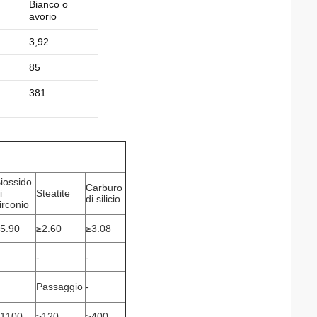
Bianco o
avorio
3,92
85
381
iossido
Carburo
i
Steatite
di silicio
irconio
5.90
≥2.60
≥3.08
-
-
Passaggio
-
1100
≥120
≥400