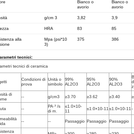
ore
Bianco o
Bianco o
avorio
avorio
sità
g/cm 3
3,82
3,9
ezza
HRA
83
85
istenza alla
Mpa (psi*10
375
386
ssione
3)
arametri tecnici:
ametri tecnici di ceramica
B
Condizioni di
Unità o
99%
95%
90%
etti
d
prova
simbolo
AL2O3
AL2O3
AL2O3
z
sità di
--
g/cm3
≥3.70
≥3.62
≥3.40
≥
ume
PA·³ /s
≤1.0×10-
uta
--
≤1.0×10-11
≤1.0×10-11
-
di m.
11
meabilità
--
--
Passaggio
Passaggio
Passaggio
uida
istenza
-
MPa
≥300
≥280
≥230
≥