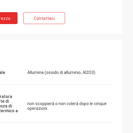
Prezzo
Contattaci
ale
Allumina (ossido di alluminio, Al2O3)
ratura
te di
non scoppierà o non colerà dopo le cinque
enza di
operazioni
termico a