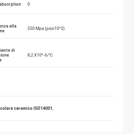
absorption
0
enza alla
550 Mpa (psix10^3)
one
iente di
ione
8,2 X10^-6/℃
a
rcolare ceramico ISO14001
,