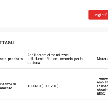
Miglior 
TTAGLI
Anelli ceramici metallizzati
e di prodotto
dell'allumina/isolanti ceramici per la
Materi
batteria
Mr.Farn
da molto veloce e facile parlare!
Tempe
ambien
istenza di
1000M Ω (1000VDC)
resist
lamento
shock 
850C