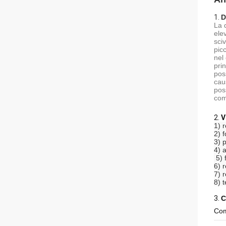
1.
D
La 
ele
sci
pic
nel
pri
pos
cau
pos
com
2.
V
1) 
2) 
3) 
4) 
5) 
6) 
7) r
8) 
3.
C
Com