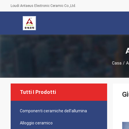
Loudi Antaeus Electronic Ceramic Co.,Ltd.
Casa
/
A
Tutti I Prodotti
Gi
Componenti ceramiche dell'allumina
Alloggio ceramico