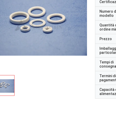
Certifica
Numero d
modello
Quantità 
ordine m
Prezzo
Imballagg
particolar
Tempi di
consegn
Termini di
pagamen
Capacità 
alimenta