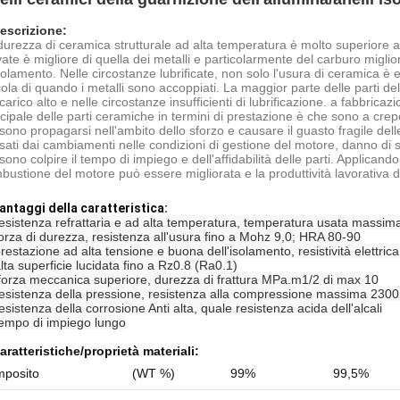
escrizione:
durezza di ceramica strutturale ad alta temperatura è molto superiore a q
vate è migliore di quella dei metalli e particolarmente del carburo migl
volamento. Nelle circostanze lubrificate, non solo l'usura di ceramica è 
cola di quando i metalli sono accoppiati. La maggior parte delle parti del
 carico alto e nelle circostanze insufficienti di lubrificazione. a fabbric
ncipale delle parti ceramiche in termini di prestazione è che sono a crep
sono propagarsi nell'ambito dello sforzo e causare il guasto fragile dell
sati dai cambiamenti nelle condizioni di gestione del motore, danno di su
sono colpire il tempo di impiego e dell'affidabilità delle parti. Applican
bustione del motore può essere migliorata e la produttività lavorativa 
antaggi della caratteristica:
resistenza refrattaria e ad alta temperatura, temperatura usata massim
forza di durezza, resistenza all'usura fino a Mohz 9,0; HRA 80-90
prestazione ad alta tensione e buona dell'isolamento, resistività elett
alta superficie lucidata fino a Rz0.8 (Ra0.1)
forza meccanica superiore, durezza di frattura MPa.m1/2 di max 10
resistenza della pressione, resistenza alla compressione massima 23
esistenza della corrosione Anti alta, quale resistenza acida dell'alcali
tempo di impiego lungo
aratteristiche/proprietà
materiali
:
posito
(WT %)
99%
99,5%