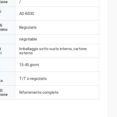
zione
/
i
AD-B030
di
Negoziato
inimo
negotiable
i
Imballaggio sotto vuoto interno, cartone
i
esterno.
15-45 giorni
a
T/T o negoziato
to
di
Rifornimento completo
zione