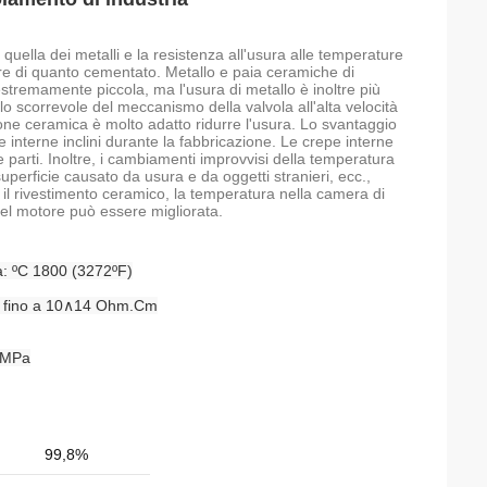
uella dei metalli e la resistenza all'usura alle temperature
iore di quanto cementato. Metallo e paia ceramiche di
estremamente piccola, ma l'usura di metallo è inoltre più
lo scorrevole del meccanismo della valvola all'alta velocità
azione ceramica è molto adatto ridurre l'usura. Lo svantaggio
e interne inclini durante la fabbricazione. Le crepe interne
e parti. Inoltre, i cambiamenti improvvisi della temperatura
perficie causato da usura e da oggetti stranieri, ecc.,
do il rivestimento ceramico, la temperatura nella camera di
del motore può essere migliorata.
a: ºC 1800 (3272ºF)
rica fino a 10∧14 Ohm.Cm
00MPa
99,8%