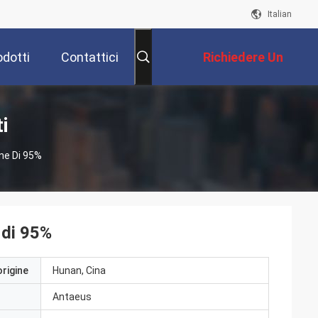
Italian
odotti
Contattici
Richiedere Un
Preventivo
i
ine Di 95%
 di 95%
origine
Hunan, Cina
Antaeus