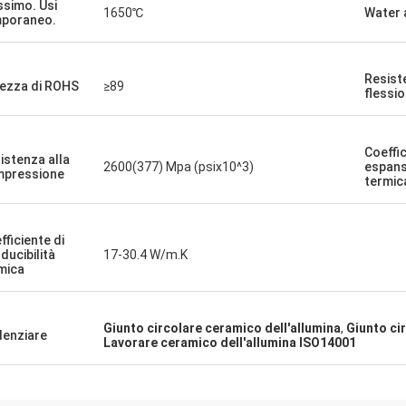
simo. Usi
1650℃
Water 
poraneo.
Resist
ezza di ROHS
≥89
flessi
Coeffic
istenza alla
2600(377) Mpa (psix10^3)
espans
pressione
termic
fficiente di
ducibilità
17-30.4 W/m.K
mica
Giunto circolare ceramico dell'allumina
,
Giunto ci
denziare
Lavorare ceramico dell'allumina ISO14001