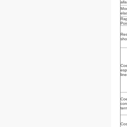
all
Mo
ela
Rap
Poi
Res
sho
Coe
esp
lin
Coe
con
ter
Cos