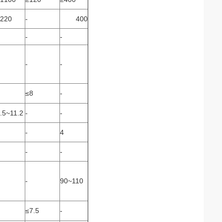
220
-
400
-
-
-
-
≤8
-
.5~11.2
-
-
-
4
-
-
-
90~110
≤7.5
-