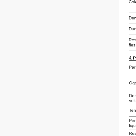
Col
Den
Dur
Res
fle
4.
P
Par
Ogg
Den
vol
Ten
Per
liq
Res