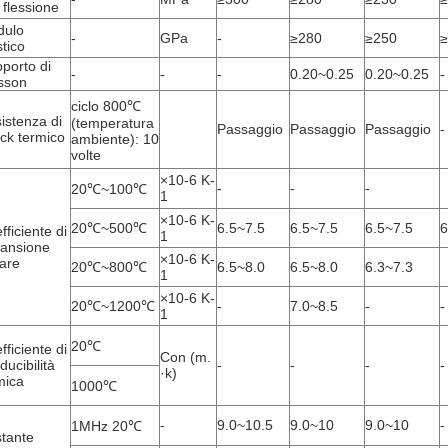
a flessione
dulo
-
GPa
-
≥280
≥250
≥
stico
porto di
-
-
-
0.20~0.25
0.20~0.25
-
sson
ciclo 800℃
istenza di
(temperatura
Passaggio
Passaggio
Passaggio
-
ck termico
ambiente): 10
volte
×10-6 K-
-
-
-
20℃~100℃
1
×10-6 K-
20℃~500℃
6.5~7.5
6.5~7.5
6.5~7.5
6
fficiente di
1
ansione
×10-6 K-
eare
20℃~800℃
6.5~8.0
6.5~8.0
6.3~7.3
1
×10-6 K-
20℃~1200℃
-
7.0~8.5
-
-
1
20℃
fficiente di
Con (m.
ducibilità
-
-
-
-
·k)
mica
1000℃
-
9.0~10.5
9.0~10
9.0~10
-
1MHz 20℃
tante