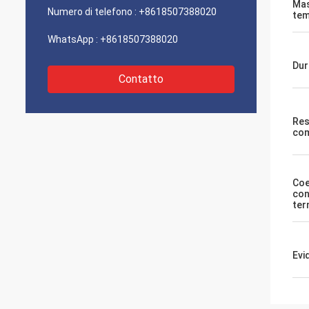
Mas
Numero di telefono :
+8618507388020
tem
WhatsApp :
+8618507388020
Dur
Contatto
Res
com
Coe
con
ter
Evi