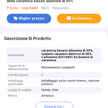
della ceramica basati allumina di 95%
Prezzo：negotiable
MOQ：Negoziato
Miglior prezzo
Contattaci
Descrizione Di Prodotto
,
ceramica basata allumina di 95%
,
isolanti ceramici elettrici di 95%
Evidenziare
L'allumina ISO14001 ha basato la
ceramica
Capacità di
Rifornimento completo
alimentazione
Certificazione
/
Imballaggi
Imballaggio sotto vuoto interno, cartone
particolari
esterno.
Luogo di origine
Hunan, Cina
Marca
Antaeus
Osservi più