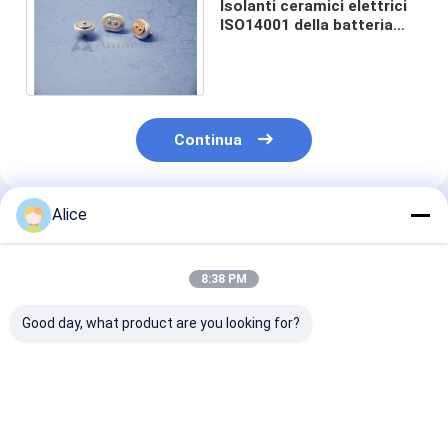
Isolanti ceramici elettrici
ISO14001 della batteria
della ceramica basati
allumina di 95%
Continua
Alice
Prodotti Raccomandati
8:38 PM
Good day, what product are you looking for?
Corrosione
Alto connettore di
Anello con sigi
ISO14001 dei
durezza dell'isolante
ceramico 3.9