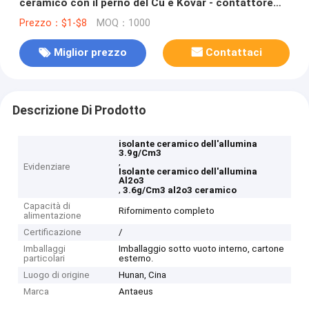
ceramico con il perno del Cu e Kovar - contattore
brasato metallo
Prezzo：$1-$8
MOQ：1000
Miglior prezzo
Contattaci
Descrizione Di Prodotto
isolante ceramico dell'allumina
3.9g/Cm3
,
Evidenziare
Isolante ceramico dell'allumina
Al2o3
,
3.6g/Cm3 al2o3 ceramico
Capacità di
Rifornimento completo
alimentazione
Certificazione
/
Imballaggi
Imballaggio sotto vuoto interno, cartone
particolari
esterno.
Luogo di origine
Hunan, Cina
Marca
Antaeus