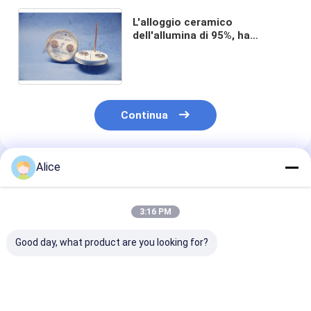
L'alloggio ceramico
dell'allumina di 95%, ha
brasato ceramico con il perno
del Cu e Kovar - contattore
brasato metallo
Continua
Alice
Prodotti Raccomandati
3:16 PM
Good day, what product are you looking for?