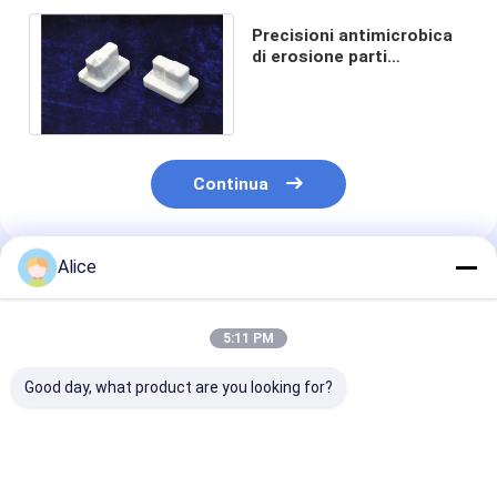
Precisioni antimicrobica
di erosione parti
ceramiche dell'allumina di
99% - di 90%
Continua
Alice
Prodotti Raccomandati
5:11 PM
Good day, what product are you looking for?