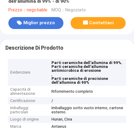
dell'allumina di 99% - di 90%
Prezzo：negotiable
MOQ：Negoziato
Miglior prezzo
Contattaci
Descrizione Di Prodotto
,
Parti ceramiche dell'allumina di 99%
Parti ceramiche dell'allumina
antimicrobica di erosione
Evidenziare
,
Parti ceramiche di precisione
dell'allumina di 90%
Capacità di
Rifornimento completo
alimentazione
Certificazione
/
Imballaggi
Imballaggio sotto vuoto interno, cartone
particolari
esterno.
Luogo di origine
Hunan, Cina
Marca
Antaeus