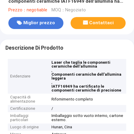
componenti ceramiche IATF16949 dell'allumina ha
certificato
Prezzo：negotiable
MOQ：Negoziato
Miglior prezzo
Contattaci
Descrizione Di Prodotto
Laser che taglia le componenti
ceramiche dell'allumina
,
Componenti ceramiche dell'allumina
Evidenziare
leggera
,
IATF16949 ha certificato le
componenti ceramiche di precisione
Capacità di
Rifornimento completo
alimentazione
Certificazione
/
Imballaggi
Imballaggio sotto vuoto interno, cartone
particolari
esterno.
Luogo di origine
Hunan, Cina