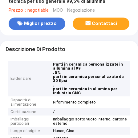
tecnica per uso generale 99,5% di allumina
Prezzo：negotiable
MOQ：Negoziazione
Miglior prezzo
Contattaci
Descrizione Di Prodotto
Parti in ceramica personalizzate in
allumina al 99
,
,
5%
parti in ceramica personalizzate da
Evidenziare
30 Kpsi
,
parti in ceramica in allumina per
industria CNC
Capacità di
Rifornimento completo
alimentazione
Certificazione
/
Imballaggi
Imballaggio sotto vuoto interno, cartone
particolari
esterno.
Luogo di origine
Hunan, Cina