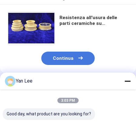
Resistenza all'usura delle
parti ceramiche su
ordinazione dell'allumina di
elevata purezza buona nel
colore giallo
Continua
Yan Lee
Prodotti Raccomandati
3:03 PM
Good day, what product are you looking for?