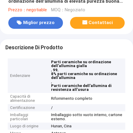
ordinazione dell'allumina di elevata purezza buona
nel colore giallo
Prezzo：negotiable
MOQ：Negoziato
Miglior prezzo
Contattaci
Descrizione Di Prodotto
Parti ceramiche su ordinazione
dell'allumina gialla
,
,
99
8% parti ceramiche su ordinazione
Evidenziare
dell'allumina
,
Parti ceramiche dell'allumina di
resistenza all'usura
Capacità di
Rifornimento completo
alimentazione
Certificazione
/
Imballaggi
Imballaggio sotto vuoto interno, cartone
particolari
esterno.
Luogo di origine
Hunan, Cina