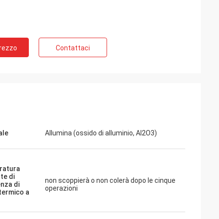
Prezzo
Contattaci
ale
Allumina (ossido di alluminio, Al2O3)
ratura
te di
non scoppierà o non colerà dopo le cinque
enza di
operazioni
termico a