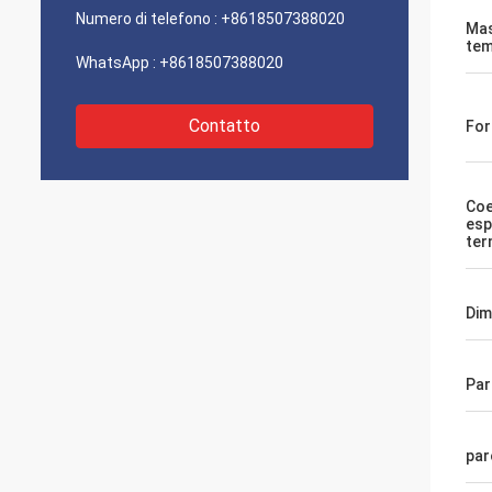
Numero di telefono :
+8618507388020
Mas
tem
WhatsApp :
+8618507388020
Contatto
For
Coe
esp
ter
Dim
Par
par