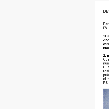
DE
Par
EV
1De
Anel
cer
nuo
2. 
Que
num
Que
res
può
ali
PS: