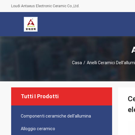
Loudi Antaeus Electronic Ceramic Co.,Ltd.
Casa
/
Anelli Ceramici Dell'allum
Tutti I Prodotti
Ce
el
Componenti ceramiche dell'allumina
Alloggio ceramico