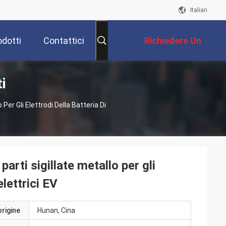
Italian
odotti
Contattici
Richiedere Un
i
Preventivo
Per Gli Elettrodi Della Batteria Di
parti sigillate metallo per gli
elettrici EV
origine
Hunan, Cina