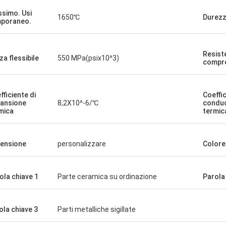
simo. Usi
1650℃
Durezz
poraneo.
Resist
za flessibile
550 MPa(psix10^3)
compr
fficiente di
Coeffic
ansione
8,2X10^-6/℃
conduci
mica
termic
ensione
personalizzare
Colore
ola chiave 1
Parte ceramica su ordinazione
Parola
ola chiave 3
Parti metalliche sigillate