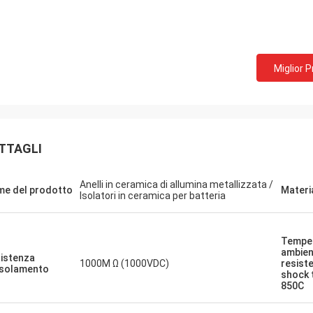
Miglior 
TTAGLI
Anelli in ceramica di allumina metallizzata /
e del prodotto
Materi
Isolatori in ceramica per batteria
Tempe
ambien
istenza
1000M Ω (1000VDC)
resist
'isolamento
shock 
850C