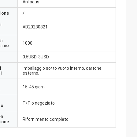
Antaeus
zione
/
i
AD20230821
di
1000
inimo
0.5USD-3USD
i
Imballaggio sotto vuoto interno, cartone
i
esterno.
15-45 giorni
a
T/T o negoziato
to
di
Rifornimento completo
zione