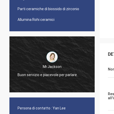
Parti ceramiche di biossido di zirconio
Allumina Rohi ceramici
DE
Mr.Farn
Nom
 parlare.
Risponda molto veloce e facile parlare!
Res
all
Persona di contatto :
Yan Lee