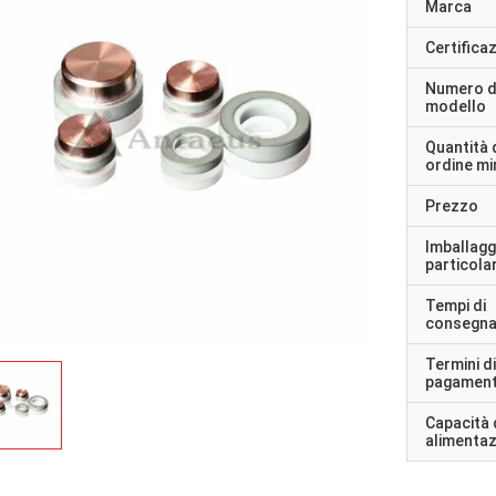
Marca
Certifica
Numero d
modello
Quantità 
ordine m
Prezzo
Imballagg
particolar
Tempi di
consegn
Termini di
pagamen
Capacità 
alimenta