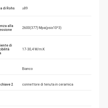
a di Rohs
≥89
enza alla
2600(377) Mpa(psix10^3)
essione
iente di
bilità
17-30,4 W/m.K
a
Bianco
 chiave 2
connettore di tenuta in ceramica