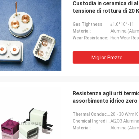
Custodia in ceramica di a
tensione di rottura di 20 
elettronica e protezione 
Gas Tightness:
≤1.0*10^-11
Material:
Alumina (Alum
Wear Resistance:
High Wear Res
Miglior Prezzo
Mr.Farn
da molto veloce e facile parlare!
Resistenza agli urti termi
assorbimento idrico zero 
centimetro cubo
Thermal Conductivity:
20 - 30 W/m·K
Chemical Ingredients:
Al2O3 Alumin
Material:
Alumina (Alum