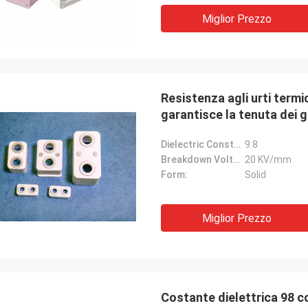
Miglior Prezzo
Resistenza agli urti termi
garantisce la tenuta dei g
fonderia
Dielectric Constant:
9.8
Breakdown Voltage:
20 KV/mm
Form:
Solid
Miglior Prezzo
Costante dielettrica 98 c