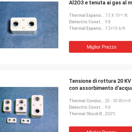
Al2O3 e tenuta ai gas al 
Thermal Expansion Coefficient:
7.5 X 10⁻⁶ /K
Dielectric Constant:
9.8
Thermal Expansion:
7.2×10-6/K
Miglior Prezzo
Tensione di rottura 20 KV 
con assorbimento d'acqua
Thermal Conductivity:
20 - 30 W/m·K
Dielectric Constant:
9.8
Thermal Shock Resistance:
250℃