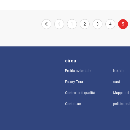
1
2
3
4
5
circa
Profilo aziendale
Notizie
Fatory Tour
casi
Controllo di qualità
Mappa del 
Contattaci