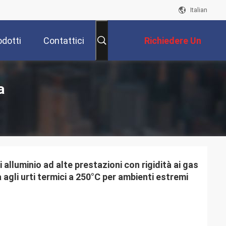
Italian
odotti
Contattici
Richiedere Un
Preventivo
a
alluminio ad alte prestazioni con rigidità ai gas
a agli urti termici a 250°C per ambienti estremi