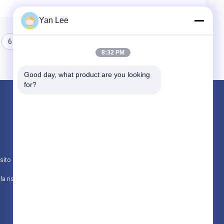
Yan Lee
6
7
8
8:32 PM
Good day, what product are you looking 
for?
Prodotti
Componenti ceramiche dell'allumina
Alloggio ceramico
sito
Ceramica metallizzata dell'allumina
politica sulla riservatezza
Tutte le categorie