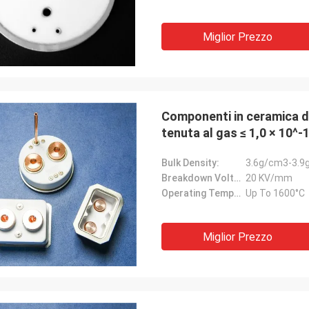
Miglior Prezzo
Componenti in ceramica di
tenuta al gas ≤ 1,0 × 10^-
10^-6/K
Bulk Density:
3.6g/cm3-3.9
Breakdown Voltage:
20 KV/mm
Operating Temperature:
Up To 1600°C
Miglior Prezzo