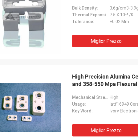
temperatura
Bulk Density:
3.6g/cm3-3.9
Thermal Expansion Coefficient:
7.5 X 10⁻⁶ /K
Tolerance:
±0.02 Mm
Miglior Prezzo
High Precision Alumina 
and 358-550 Mpa Flexural
Mechanical Strength:
High
Usage:
Iatf16949 Cer
Key Word:
Ivory Electro
Miglior Prezzo