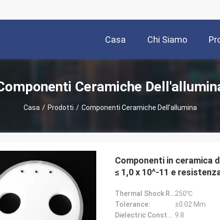
Casa
Chi Siamo
Pr
Componenti Ceramiche Dell'allumin
Casa
/
Prodotti
/
Componenti Ceramiche Dell'allumina
Componenti in ceramica di 
≤ 1,0 x 10^-11 e resistenz
Thermal Shock Resistance:
250℃
Tolerance:
±0.02 Mm
Dielectric Constant:
9.8