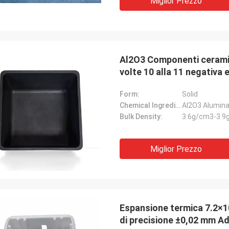
Miglior Prezzo
Al2O3 Componenti ceramic
volte 10 alla 11 negativa 
alla 6 negativa per Kelvin
Form:
Solid
Chemical Ingredients:
Al2O3 Alumin
Bulk Density:
3.6g/cm3-3.9
Miglior Prezzo
Espansione termica 7.2×10
di precisione ±0,02 mm Ada