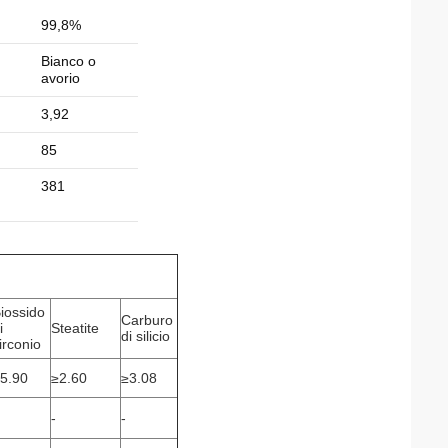
99,8%
Bianco o
avorio
3,92
85
381
iossido
Carburo
i
Steatite
di silicio
irconio
5.90
≥2.60
≥3.08
-
-