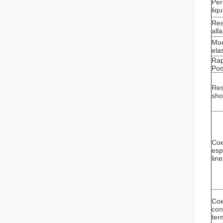
Per
liq
Res
all
Mo
ela
Rap
Poi
Res
sho
Coe
esp
lin
Coe
con
ter