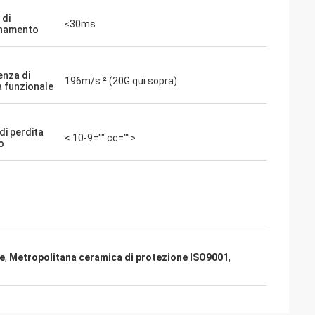
di
≤30ms
onamento
enza di
196m/s ² (20G qui sopra)
 funzionale
di perdita
< 10-9="" cc="">
io
ne
,
Metropolitana ceramica di protezione ISO9001
,