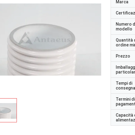
Marca
Certifica
Numero d
modello
Quantità 
ordine m
Prezzo
Imballagg
particolar
Tempi di
consegn
Termini di
pagamen
Capacità 
alimenta