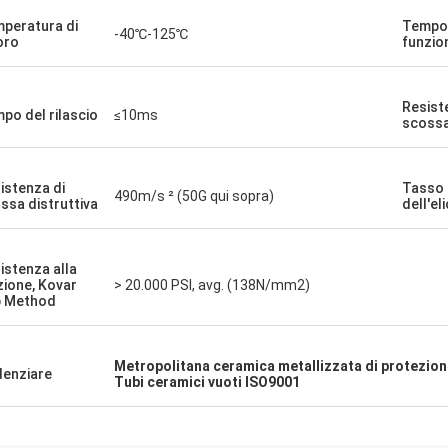
peratura di
Tempo 
-40℃-125℃
oro
funzi
Resist
po del rilascio
≤10ms
scossa
istenza di
Tasso 
490m/s ² (50G qui sopra)
ssa distruttiva
dell'el
istenza alla
zione, Kovar
> 20.000 PSI, avg. (138N/mm2)
 Method
Metropolitana ceramica metallizzata di protezio
denziare
Tubi ceramici vuoti ISO9001