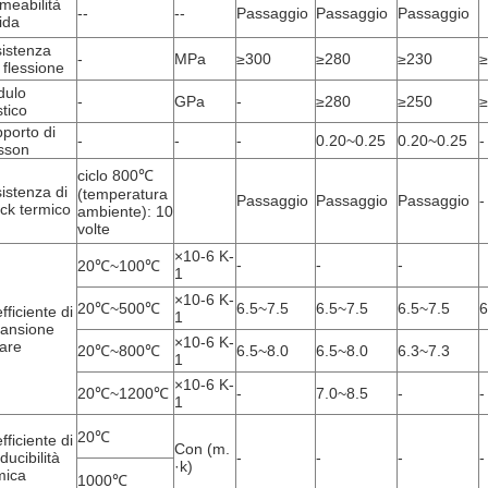
meabilità
--
--
Passaggio
Passaggio
Passaggio
uida
istenza
-
MPa
≥300
≥280
≥230
≥
a flessione
dulo
-
GPa
-
≥280
≥250
≥
stico
porto di
-
-
-
0.20~0.25
0.20~0.25
-
sson
ciclo 800℃
istenza di
(temperatura
Passaggio
Passaggio
Passaggio
-
ck termico
ambiente): 10
volte
×10-6 K-
-
-
-
20℃~100℃
1
×10-6 K-
20℃~500℃
6.5~7.5
6.5~7.5
6.5~7.5
6
fficiente di
1
ansione
×10-6 K-
eare
20℃~800℃
6.5~8.0
6.5~8.0
6.3~7.3
1
×10-6 K-
20℃~1200℃
-
7.0~8.5
-
-
1
20℃
fficiente di
Con (m.
ducibilità
-
-
-
-
·k)
mica
1000℃