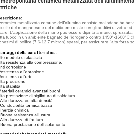
 metropolitana ceramica metallizzata dell'allumina/h
ttriche
escrizione:
ceramica metallizzata comune dell'allumina consiste molibdeno ha basat
icelle del manganese e del molibdeno miste con gli additivi di vetro ed i 
sare. L'applicazione della mano può essere dipinta a mano, spruzzata, o
atta fuoco in un ambiente bagnato dell'idrogeno contro 1450°-1600°C 
ionesimi di pollice (7.6-12.7 micron) spessi, per assicurare l'alta forza s
antaggi della caratteristica:
lto modulo di elasticità
Alta resistenza alla compressione.
Anti corrosione
Resistenza all'abrasione
Resistenza all'urto
Alta precisione
lta stabilità
Materiali ceramici avanzati buoni
lta prestazione di sigillatura di saldatura
 Alte durezza ed alta densità
 Conducibilità termica bassa
 Inerzia chimica
 Buona resistenza all'usura
Alta durezza di frattura
 Buona prestazione dell'isolamento