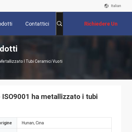
Italian
odotti
Contattici
Richiedere Un
dotti
Preventivo
etallizzato I Tubi Ceramici Vuoti
 ISO9001 ha metallizzato i tubi
origine
Hunan, Cina