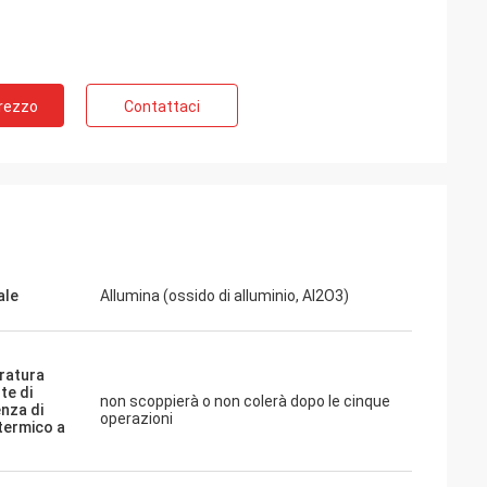
Prezzo
Contattaci
ale
Allumina (ossido di alluminio, Al2O3)
ratura
te di
non scoppierà o non colerà dopo le cinque
enza di
operazioni
termico a