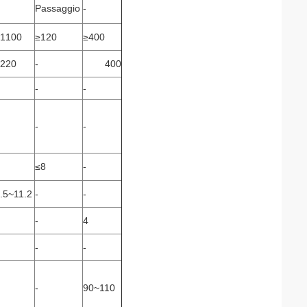
Passaggio
-
1100
≥120
≥400
220
-
400
-
-
-
-
≤8
-
.5~11.2
-
-
-
4
-
-
-
90~110