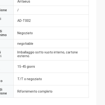
Antaeus
zione
/
i
AD-T002
di
Negoziato
inimo
negotiable
i
Imballaggio sotto vuoto interno, cartone
i
esterno.
15-45 giorni
a
T/T o negoziato
to
di
Rifornimento completo
zione