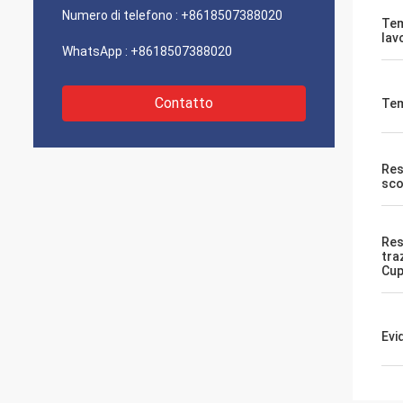
Numero di telefono :
+8618507388020
Tem
lav
WhatsApp :
+8618507388020
Contatto
Tem
Res
sco
Res
tra
Cup
Evi