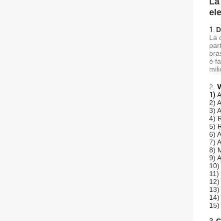
La
ele
1.
D
La 
part
bra
è f
mil
2.
V
1)
A
2) 
3) 
4) 
5) 
6) 
7) A
8) 
9) A
10)
11)
12)
13)
14) 
15)