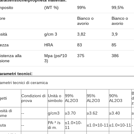
aratteristiche/proprietà
materiali
:
posito
(WT %)
99%
99,5%
ore
Bianco o
Bianco o
avorio
avorio
sità
g/cm 3
3,82
3,9
ezza
HRA
83
85
istenza alla
Mpa (psi*10
375
386
ssione
3)
arametri tecnici:
ametri tecnici di ceramica
B
Condizioni di
Unità o
99%
95%
90%
etti
d
prova
simbolo
AL2O3
AL2O3
AL2O3
z
sità di
--
g/cm3
≥3.70
≥3.62
≥3.40
≥
ume
PA·³ /s
≤1.0×10-
uta
--
≤1.0×10-11
≤1.0×10-11
-
di m.
11