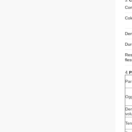
3.
C
Com
Col
Den
Dur
Res
fle
4.
P
Par
Ogg
Den
vol
Ten