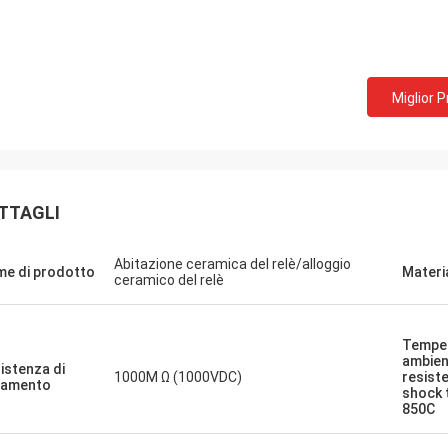
Miglior 
TTAGLI
Mr.Farn
Abitazione ceramica del relè/alloggio
e di prodotto
Materi
ceramico del relè
da molto veloce e facile parlare!
Tempe
ambien
istenza di
1000M Ω (1000VDC)
resist
lamento
shock 
850C