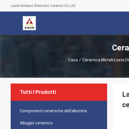
Loudi Antaeus Electronic Ceramic Co.,Ltd.
Cera
Casa
/
Ceramica Metallizzata De
Tutti I Prodotti
La
ce
Componenti ceramiche dell'allumina
Alloggio ceramico