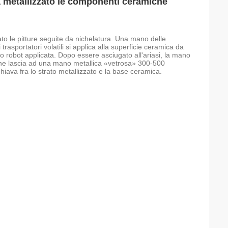
a metallizzato le componenti ceramiche
o le pitture seguite da nichelatura. Una mano delle
trasportatori volatili si applica alla superficie ceramica da
 robot applicata. Dopo essere asciugato all'ariasi, la mano
che lascia ad una mano metallica «vetrosa» 300-500
chiava fra lo strato metallizzato e la base ceramica.