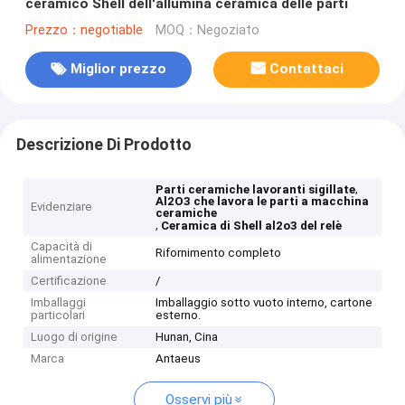
ceramico Shell dell'allumina ceramica delle parti
Prezzo：negotiable
MOQ：Negoziato
Miglior prezzo
Contattaci
Descrizione Di Prodotto
,
Parti ceramiche lavoranti sigillate
Al2O3 che lavora le parti a macchina
Evidenziare
ceramiche
,
Ceramica di Shell al2o3 del relè
Capacità di
Rifornimento completo
alimentazione
Certificazione
/
Imballaggi
Imballaggio sotto vuoto interno, cartone
particolari
esterno.
Luogo di origine
Hunan, Cina
Marca
Antaeus
Osservi più