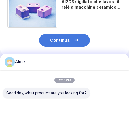
Al2O3 sigillato che lavora il
relè a macchina ceramico
Shell dell'allumina ceramica
delle parti
Continua
Alice
Prodotti Raccomandati
7:27 PM
Good day, what product are you looking for?
Crogiolo di grafite di
10 kg 20 kg 30 kg
Crogiolo per
argilla su misura
Alto grado di
elettrodi nelle 