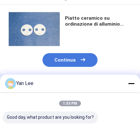
Piatto ceramico su
ordinazione di alluminio
senza piombo per il relè
rotondo di CC di alta
tensione
Continua
Yan Lee
Prodotti Raccomandati
1:53 PM
Good day, what product are you looking for?