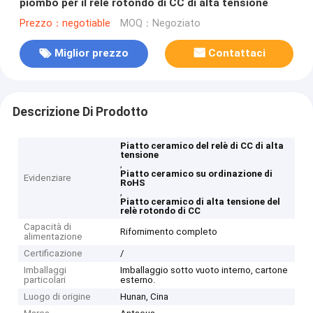
piombo per il relè rotondo di CC di alta tensione
Prezzo：negotiable
MOQ：Negoziato
Miglior prezzo
Contattaci
Descrizione Di Prodotto
Piatto ceramico del relè di CC di alta
tensione
,
Piatto ceramico su ordinazione di
Evidenziare
RoHS
,
Piatto ceramico di alta tensione del
relè rotondo di CC
Capacità di
Rifornimento completo
alimentazione
Certificazione
/
Imballaggi
Imballaggio sotto vuoto interno, cartone
particolari
esterno.
Luogo di origine
Hunan, Cina