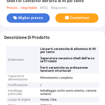
Shell For Contactor dell'arco di 95 per cento
Prezzo：negotiable
MOQ：Negoziato
Miglior prezzo
Contattaci
Descrizione Di Prodotto
Lle parti ceramiche di alluminio di 95
per cento
,
Separatore ceramico Shell dell'arco
Evidenziare
IATF16949
,
Parti ceramiche su ordinazione
lavoranti strutturali
Capacità di
Rifornimento completo
alimentazione
Certificazione
/
Imballaggi
Imballaggio sotto vuoto interno, cartone
particolari
esterno.
Luogo di origine
Hunan, Cina