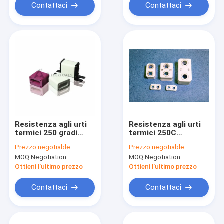
7,5 × 10^-6/K
per elettronica e
Contattaci
Contattaci
protezione termica
Resistenza agli urti
Resistenza agli urti
termici 250 gradi
termici 250C
Componenti ceramici
Conchiglia ceramica
Prezzo:
negotiable
Prezzo:
negotiable
di allumina con
di alluminio che
MOQ:
Negotiation
MOQ:
Negotiation
assorbimento idrico
garantisce la tenuta
zero e densità di
dei gas ≤1,0 10-11
Ottieni l'ultimo prezzo
Ottieni l'ultimo prezzo
massa da 3,6 a 3,9
Materiale per
grammi per
applicazioni di
Contattaci
Contattaci
centimetro cubo
fonderia