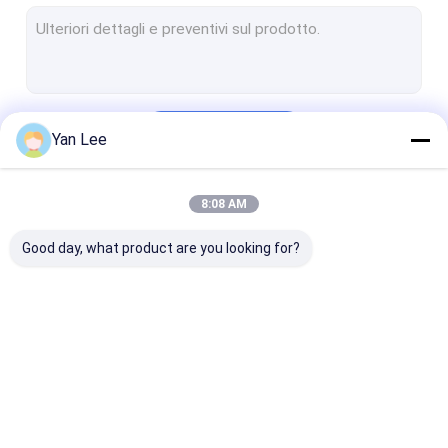
Anelli ceramici dell'allumina
Sensore di pressione ceramico
Ceramica tecnica avanzata
Continua
Yan Lee
Ceramica di ingegneria avanzata
Fonda ceramico
8:08 AM
Le Nostre Categorie
Blocchetti di connettore ceramici
Good day, what product are you looking for?
Componenti ceramiche elettroniche
Magnetron ceramico
Parti ceramiche di biossido di zirconio
Componenti
Alloggio ceramico
Ceramica
Allumina Rohi ceramici
ceramiche
metallizzata
dell'allumina
dell'allumina