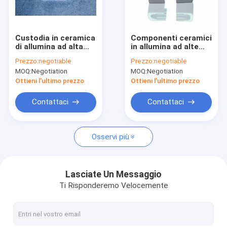
Giro della fabbrica
Controllo di qualità
Custodia in ceramica
Componenti ceramici
di allumina ad alta
in allumina ad alte
Contattici
densità apparente
prestazioni con
Prezzo:
negotiable
Prezzo:
negotiable
3,6 g/cm3-3,9 g/cm3
assorbimento
MOQ:
Negotiation
MOQ:
Negotiation
con rigidità
d'acqua 0%,
Richieda una citazione
dielettrica di 15
conducibilità termica
Ottieni l'ultimo prezzo
Ottieni l'ultimo prezzo
KV/mm e densità
di 20 W/mK e densità
volumetrica ≥3,65
volumetrica ≥3,65
Contattaci
Contattaci
Componenti ceramiche dell'allumina
Osservi più
Alloggio ceramico
Ceramica metallizzata dell'allumina
Lasciate Un Messaggio
Ti Risponderemo Velocemente
Parti in ceramica personalizzate
Isolante ceramico dell'allumina