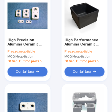
High Precision
High Performance
Alumina Ceramic
Alumina Ceramic
Components with
Slice with
Prezzo:
negotiable
Prezzo:
negotiable
±0.02 mm Tolerance
Dielectricity
MOQ:
Negotiation
MOQ:
Negotiation
and 358-550 Mpa
Constant 9-9.7, 0%
Flexural Strength
Water Absorption,
Ottieni l'ultimo prezzo
Ottieni l'ultimo prezzo
and 20 W/mK
Thermal
Contattaci
Contattaci
Conductivity
Casa
Prodotti
Circa noi