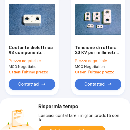
Costante dielettrica
Tensione di rottura
98 componenti
20 KV per millimetro
ceramici di allumina
Anello in ceramica di
Prezzo:
negotiable
Prezzo:
negotiable
che incorporano
allumina con
MOQ:
Negotiation
MOQ:
Negotiation
Al2O3 e tenuta ai gas
assorbimento
al massimo 1,0 volte
d'acqua dello 0
Ottieni l'ultimo prezzo
Ottieni l'ultimo prezzo
10 alla meno 11
percento Adatto per
uso industriale
Contattaci
Contattaci
Risparmia tempo
Lasciaci contattare i migliori prodotti con
te.