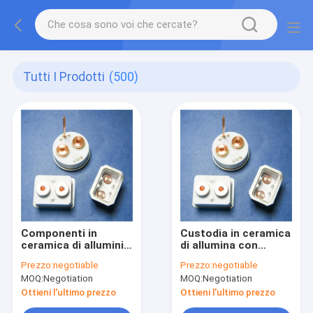
Tutti I Prodotti
(500)
Componenti in
Custodia in ceramica
ceramica di alluminio
di allumina con
ad alta resistenza
temperatura di
Prezzo:
negotiable
Prezzo:
negotiable
all'usura con tenuta
esercizio di 1600°C,
MOQ:
Negotiation
MOQ:
Negotiation
al gas ≤ 1,0 × 10^-11 e
tensione di rottura di
coefficiente di
20 KV/mm e alta
Ottieni l'ultimo prezzo
Ottieni l'ultimo prezzo
espansione termica
resistenza all'usura