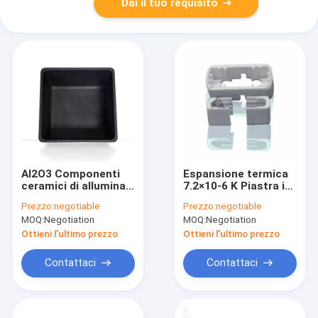
Dai il tuo requisito
Al2O3 Componenti
Espansione termica
ceramici di allumina
7.2×10-6 K Piastra in
con tenuta al gas
ceramica di allumina
Prezzo:
negotiable
Prezzo:
negotiable
massima 1,0 volte 10
Tolleranza di
MOQ:
Negotiation
MOQ:
Negotiation
alla 11 negativa e
precisione ±0,02 mm
coefficiente di
Adatta per
Ottieni l'ultimo prezzo
Ottieni l'ultimo prezzo
espansione termica
applicazioni
7,5 volte 10 alla 6
industriali ad alta
Contattaci
Contattaci
negativa per Kelvin
temperatura