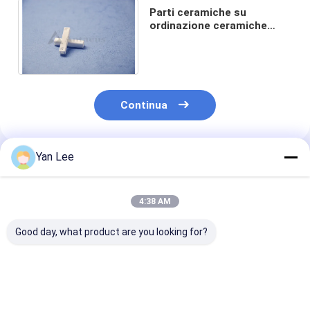
Parti ceramiche su
ordinazione ceramiche
delle coperture Al2O3
dell'allumina del relè di EV
Continua
Yan Lee
Prodotti Raccomandati
4:38 AM
Good day, what product are you looking for?
Crogiolo di grafite di
10 kg 20 kg 30 kg
Crogiolo per