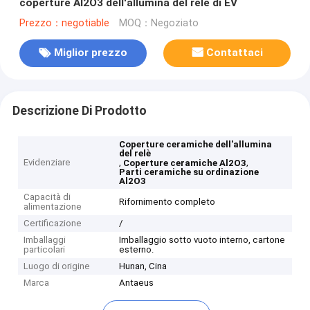
coperture Al2O3 dell'allumina del relè di EV
Prezzo：negotiable
MOQ：Negoziato
Miglior prezzo
Contattaci
Descrizione Di Prodotto
Coperture ceramiche dell'allumina
del relè
Evidenziare
,
,
Coperture ceramiche Al2O3
Parti ceramiche su ordinazione
Al2O3
Capacità di
Rifornimento completo
alimentazione
Certificazione
/
Imballaggi
Imballaggio sotto vuoto interno, cartone
particolari
esterno.
Luogo di origine
Hunan, Cina
Marca
Antaeus