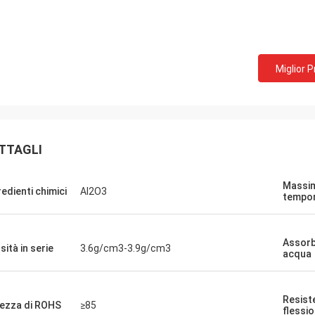
Miglior 
TTAGLI
Mr.Farn
Massim
redienti chimici
Al2O3
tempo
da molto veloce e facile parlare!
Assorb
sità in serie
3.6g/cm3-3.9g/cm3
acqua
Resist
ezza di ROHS
≥85
flessi