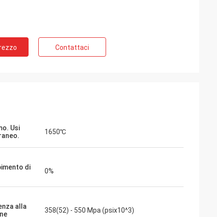
Prezzo
Contattaci
o. Usi
1650℃
raneo.
imento di
0%
enza alla
358(52) - 550 Mpa (psix10^3)
one