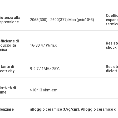
Coeffic
istenza alla
2068(300) - 2600(377) Mpa (psix10^3)
espans
pressione
termic
fficiente di
Resist
ducibilità
16-30.4 / W/m.K
shock 
mica
tante di
Resist
9-9.7 / 1MHz.25℃
lectricity
dielett
stività di
>10^13 ohm-cm
ume
denziare
alloggio ceramico 3.9g/cm3
,
Alloggio ceramico di