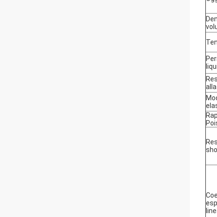
Den
vo
Te
Per
liq
Res
all
Mo
ela
Rap
Poi
Res
sho
Coe
esp
lin