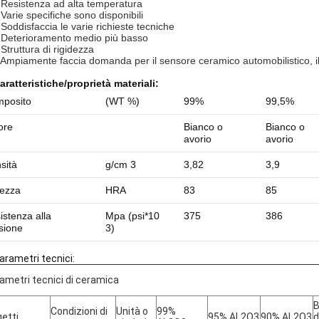
 Resistenza ad alta temperatura
 Varie specifiche sono disponibili
 Soddisfaccia le varie richieste tecniche
 Deterioramento medio più basso
Struttura di rigidezza
 Ampiamente faccia domanda per il sensore ceramico automobilistico, il
aratteristiche/proprietà
materiali
:
posito
(WT %)
99%
99,5%
ore
Bianco o
Bianco o
avorio
avorio
sità
g/cm 3
3,82
3,9
ezza
HRA
83
85
istenza alla
Mpa (psi*10
375
386
ssione
3)
arametri tecnici:
ametri tecnici di ceramica
B
Condizioni di
Unità o
99%
etti
95% AL2O3
90% AL2O3
d