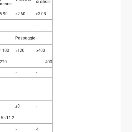
di silicio
irconio
5.90
≥2.60
≥3.08
-
-
Passaggio
-
1100
≥120
≥400
220
-
400
-
-
-
-
≤8
-
.5~11.2
-
-
-
4