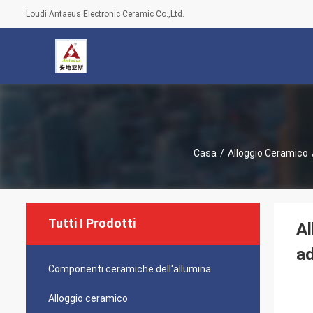
Loudi Antaeus Electronic Ceramic Co.,Ltd.
Casa
/
Alloggio Ceramico
Tutti I Prodotti
Al
ad
Componenti ceramiche dell'allumina
Alloggio ceramico