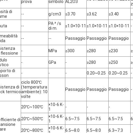
prova
simbolo
AL2O3
z
sità di
--
g/cm3
≥3.70
≥3.62
≥3.40
≥
lume
PA·³ /s
nuta
--
≤1.0×10-11
≤1.0×10-11
≤1.0×10-11
-
di m.
meabilità
--
--
Passaggio
Passaggio
Passaggio
uida
istenza
-
MPa
≥300
≥280
≥230
≥
a flessione
dulo
-
GPa
-
≥280
≥250
≥
stico
porto di
-
-
-
0.20~0.25
0.20~0.25
-
sson
ciclo 800℃
istenza di
(temperatura
Passaggio
Passaggio
Passaggio
-
ck termico
ambiente): 10
volte
×10-6 K-
20℃~100℃
-
-
-
1
×10-6 K-
20℃~500℃
6.5~7.5
6.5~7.5
6.5~7.5
6
fficiente di
1
ansione
×10-6 K-
eare
20℃~800℃
6.5~8.0
6.5~8.0
6.3~7.3
1