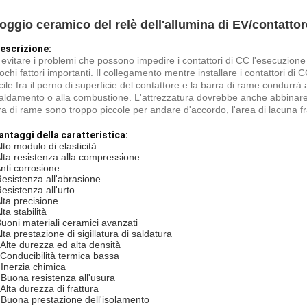
loggio ceramico del relè dell'allumina di EV/contatto
escrizione:
 evitare i problemi che possono impedire i contattori di CC l'esecuzione
pochi fattori importanti. Il collegamento mentre installare i contattori 
ficile fra il perno di superficie del contattore e la barra di rame condur
caldamento o alla combustione. L'attrezzatura dovrebbe anche abbinare i 
ra di rame sono troppo piccole per andare d'accordo, l'area di lacuna 
vantaggi della caratteristica:
lto modulo di elasticità
Alta resistenza alla compressione.
Anti corrosione
Resistenza all'abrasione
Resistenza all'urto
Alta precisione
lta stabilità
Buoni materiali ceramici avanzati
lta prestazione di sigillatura di saldatura
 Alte durezza ed alta densità
 Conducibilità termica bassa
 Inerzia chimica
 Buona resistenza all'usura
Alta durezza di frattura
 Buona prestazione dell'isolamento