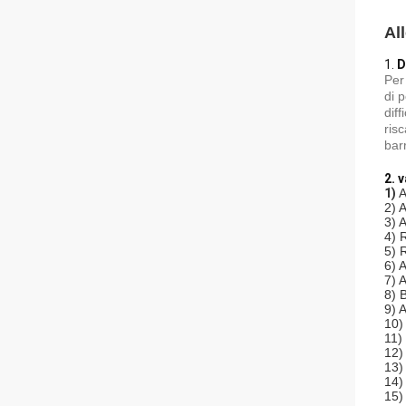
Al
1.
D
Per
di 
dif
ris
bar
2. 
1)
A
2) 
3) 
4) 
5) 
6) 
7) A
8) 
9) A
10)
11)
12)
13)
14) 
15)