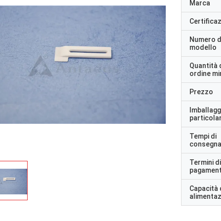
Marca
Certifica
Numero d
modello
Quantità 
ordine m
Prezzo
Imballagg
particolar
Tempi di
consegn
Termini di
pagamen
Capacità 
alimenta