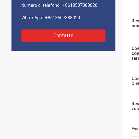
Numero di telefono :
+8618507388020
WhatsApp :
+8618507388020
Res
com
Contatto
Coe
con
ter
Cos
Die
Resi
vol
Evi