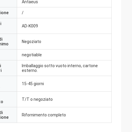
Antaeus
zione
/
i
AD-K009
di
Negoziato
inimo
negotiable
i
Imballaggio sotto vuoto interno, cartone
i
esterno.
15-45 giorni
a
T/T o negoziato
to
di
Rifornimento completo
zione