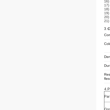
16)
17)
18)
19)
20) 
21)
3.
C
Com
Col
Den
Dur
Res
fle
4.
P
Par
Ogg