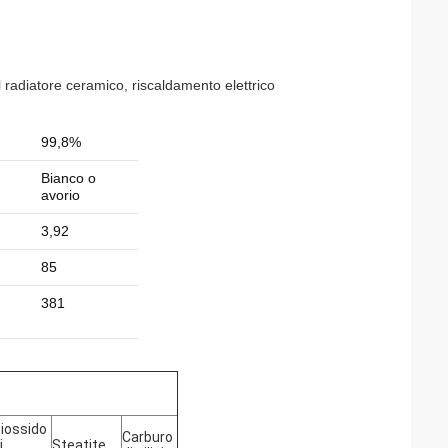
 radiatore ceramico, riscaldamento elettrico
99,8%
Bianco o
avorio
3,92
85
381
iossido
Carburo
i
Steatite