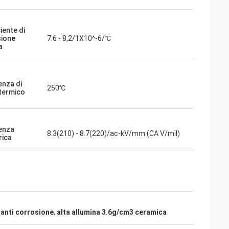
iente di
ione
7.6 - 8,2/1X10^-6/℃
a
enza di
250℃
termico
enza
8.3(210) - 8.7(220)/ac-kV/mm (CA V/mil)
rica
 anti corrosione
,
alta allumina 3.6g/cm3 ceramica