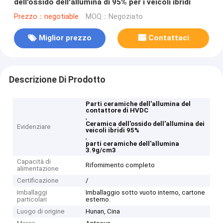
dell'ossido dell'allumina di 95% per i veicoli ibridi
Prezzo：negotiable
MOQ：Negoziato
Miglior prezzo
Contattaci
Descrizione Di Prodotto
Parti ceramiche dell'allumina del
contattore di HVDC
,
Ceramica dell'ossido dell'allumina dei
Evidenziare
veicoli ibridi 95%
,
parti ceramiche dell'allumina
3.9g/cm3
Capacità di
Rifornimento completo
alimentazione
Certificazione
/
Imballaggi
Imballaggio sotto vuoto interno, cartone
particolari
esterno.
Luogo di origine
Hunan, Cina