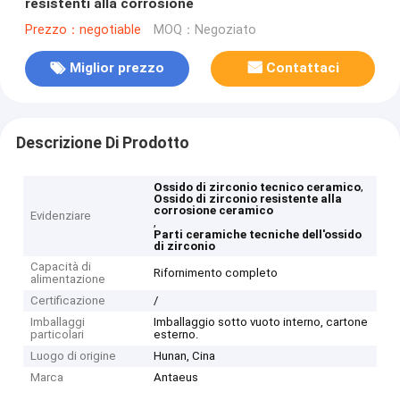
resistenti alla corrosione
Prezzo：negotiable
MOQ：Negoziato
Miglior prezzo
Contattaci
Descrizione Di Prodotto
,
Ossido di zirconio tecnico ceramico
Ossido di zirconio resistente alla
corrosione ceramico
Evidenziare
,
Parti ceramiche tecniche dell'ossido
di zirconio
Capacità di
Rifornimento completo
alimentazione
Certificazione
/
Imballaggi
Imballaggio sotto vuoto interno, cartone
particolari
esterno.
Luogo di origine
Hunan, Cina
Marca
Antaeus