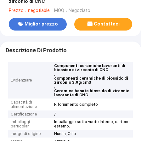
zirconio di CNC
Prezzo：negotiable
MOQ：Negoziato
Miglior prezzo
Contattaci
Descrizione Di Prodotto
Componenti ceramiche lavoranti di
biossido di zirconio di CNC
,
componenti ceramiche di biossido di
Evidenziare
zirconio 3.9g/cm3
,
Ceramica basata biossido di zirconio
lavorante di CNC
Capacità di
Rifornimento completo
alimentazione
Certificazione
/
Imballaggi
Imballaggio sotto vuoto interno, cartone
particolari
esterno.
Luogo di origine
Hunan, Cina