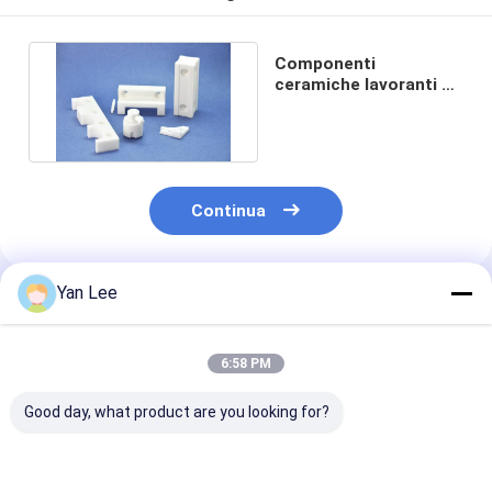
Componenti
ceramiche lavoranti di
biossido di zirconio di
CNC
Continua
Yan Lee
Prodotti Raccomandati
6:58 PM
Good day, what product are you looking for?