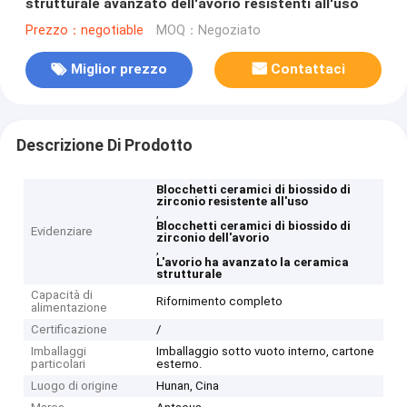
strutturale avanzato dell'avorio resistenti all'uso
Prezzo：negotiable
MOQ：Negoziato
Miglior prezzo
Contattaci
Descrizione Di Prodotto
Blocchetti ceramici di biossido di
zirconio resistente all'uso
,
Blocchetti ceramici di biossido di
Evidenziare
zirconio dell'avorio
,
L'avorio ha avanzato la ceramica
strutturale
Capacità di
Rifornimento completo
alimentazione
Certificazione
/
Imballaggi
Imballaggio sotto vuoto interno, cartone
particolari
esterno.
Luogo di origine
Hunan, Cina